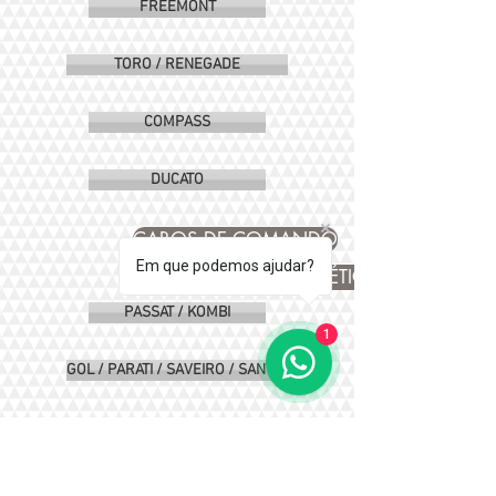
FREEMONT
TORO / RENEGADE
COMPASS
DUCATO
CABOS DE COMANDO
Em que podemos ajudar?
COIFAS DE HOMOCINÉTICA
PASSAT / KOMBI
1
GOL / PARATI / SAVEIRO / SANTANA
FOX / GOLF / POLO / AUDI
ROLAMENTOS DE RODA