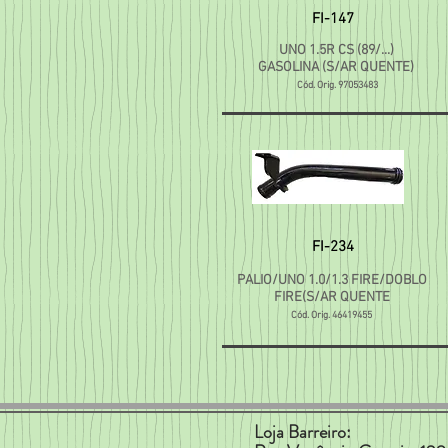
FI-147
UNO 1.5R CS (89/...)
GASOLINA (S/AR QUENTE)
Cód. Orig. 97053483
FI-234
PALIO/UNO 1.0/1.3 FIRE/DOBLO
FIRE(S/AR QUENTE
Cód. Orig. 46419455
Loja Barreiro: