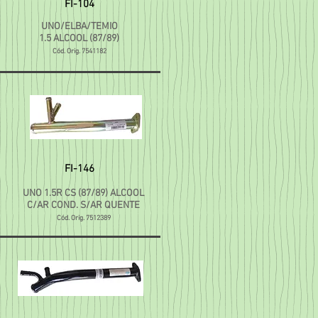
FI-104
UNO/ELBA/TEMIO
1.5 ALCOOL (87/89)
Cód. Orig. 7541182
FI-146
UNO 1.5R CS (87/89) ALCOOL
C/AR COND. S/AR QUENTE
Cód. Orig. 7512389