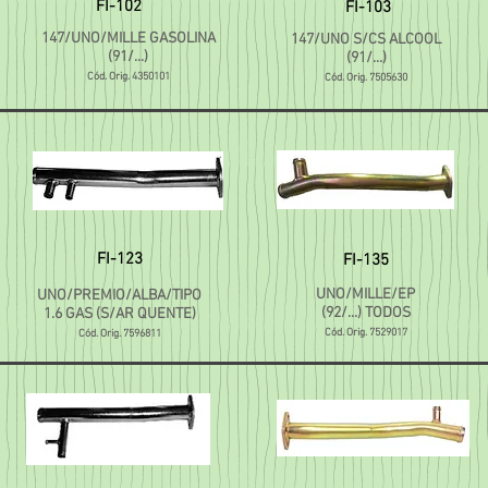
FI-102
FI-103
147/UNO/MILLE GASOLINA
147/UNO S/CS ALCOOL
(91/...)
(91/...)
Cód. Orig. 4350101
Cód. Orig. 7505630
FI-123
FI-135
UNO/MILLE/EP
UNO/PREMIO/ALBA/TIPO
(92/...) TODOS
1.6 GAS (S/AR QUENTE)
Cód. Orig. 7529017
Cód. Orig. 7596811