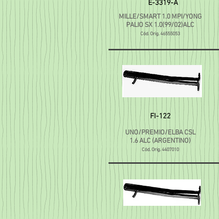
E-3319-A
MILLE/SMART 1.0 MPI/YONG
PALIO SX 1.0(99/02)ALC
Cód. Orig. 46555053
FI-122
UNO/PREMIO/ELBA CSL
1.6 ALC (ARGENTINO)
Cód. Orig. 4407010