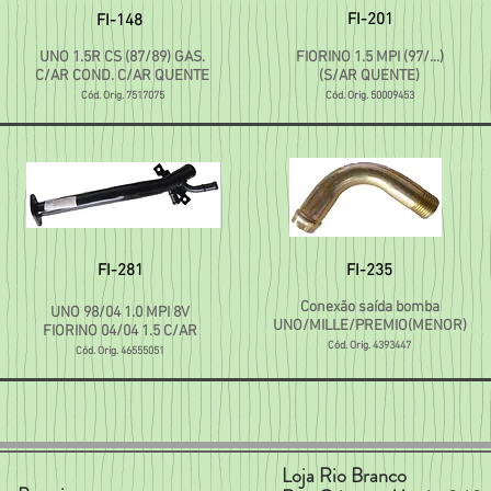
FI-201
FI-148
UNO 1.5R CS (87/89) GAS.
FIORINO 1.5 MPI (97/...)
C/AR COND. C/AR QUENTE
(S/AR QUENTE)
Cód. Orig. 7517075
Cód. Orig. 50009453
FI-281
FI-235
Conexão saída bomba
UNO 98/04 1.0 MPI 8V
UNO/MILLE/PREMIO(MENOR)
FIORINO 04/04 1.5 C/AR
Cód. Orig. 4393447
Cód. Orig. 46555051
Loja Rio Branco