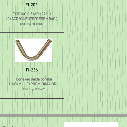
FI-202
FIORINO 1.5 MPI (97/...)
(C/ACD/QUENTE/DESEMBAC.)
Cód. Orig. 50009482
FI-236
Conexão saida bomba
UNO/MILLE/PREMIO(MAIOR)
Cód. Orig. 7519657