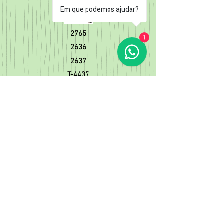
Em que podemos ajudar?
2765
1
2636
2637
T-4437
Carcaça Válvula Termostática NOVO
FOCUS/NEW FIESTA SIGMA 1.6
Cód. Orig. BE8Z8K556A
Carcaça Válvula Termost. FIESTA/COURIER
ECOSPORT/KA
Cód. Orig. XS6.E9K4784-F 87155
Tubo Saída Bloco Motor
FIESTA/KA/COURIER TODOS ENDURA
Cód. Orig.
Tubo D'água
NEW FIESTA 1.0 GTDI/NOVO KA 1.0 TIVCT
12V 3 CIL.
Cód. Orig.