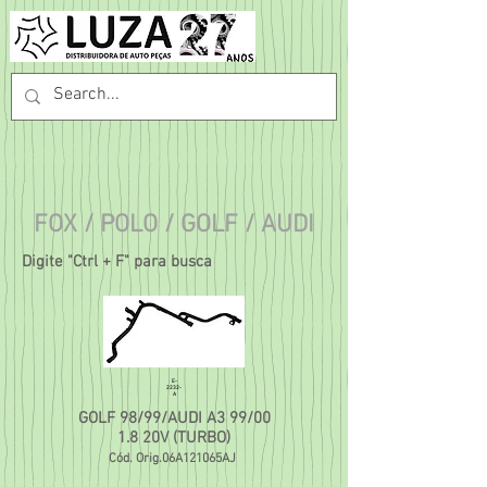
FOX / POLO / GOLF / AUDI
Digite "Ctrl + F" para busca
E-
2232-
A
GOLF 98/99/AUDI A3 99/00
1.8 20V (TURBO)
Cód. Orig.06A121065AJ