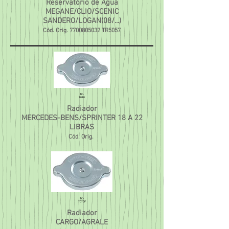
Reservatório de Água
MEGANE/CLIO/SCENIC
SANDERO/LOGAN(08/...)
Cód. Orig.
7700805032
TR5057
TC-
7020
Radiador
MERCEDES-BENS/SPRINTER 18 A 22
LIBRAS
Cód. Orig.
TC-
7070F
Radiador
CARGO/AGRALE