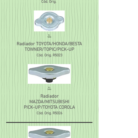
Cód. Orig.
TC-
7090
Radiador TOYOTA/HONDA/BESTA
TOWNER/TOPIC/PICK-UP
Cód. Orig.
R5023
TC-
7093
Radiador
MAZDA/MITSUBISHI
PICK-UP/TOYOTA COROLA
Cód. Orig. R5026