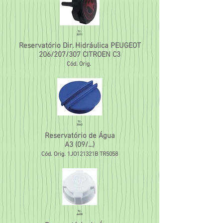
TC-
2071
Reservatório Dir. Hidráulica PEUGEOT
206/207/307 CITROEN C3
Cód. Orig.
TC-
3062
Reservatório de Água
A3 (09/...)
Cód. Orig.
1JO121321B TR5058
TC-
6400