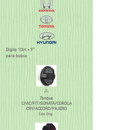
Digite "Ctrl + F"
para busca
CG-
817-S
Tanque
CIVIC/FIT/SONATA/COROLA
CRV/ACCORD/PAJERO
Cód. Orig.