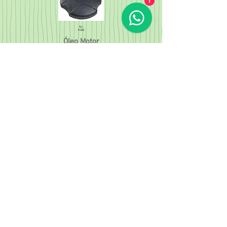
1
TC-
9105
Óleo Motor
PEUGEOT 206 1.4 (95/...)
207 (07/...)/C3 1.4 TODOS
Cód. Orig.
TC-
9120
Óleo Motor CIVIC(07/11)/FIT(04/...)
CITY(09/...)CRV
Cód. Orig.
O6040 15610PFB000
TC-
9200