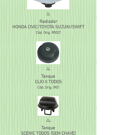
TC-
7094
Radiador
HONDA CIVIC/TOYOTA SUZUKI/SWIFT
Cód. Orig.
R5027
TC-
9005
Tanque
CLIO II TODOS
Cód. Orig.
I901
TC-
9006S
Tanque
SCENIC TODOS (SEM CHAVE)