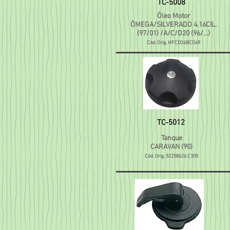
TC-5008
Óleo Motor
ÔMEGA/SILVERADO 4.16CIL.
(97/01) /A/C/D20 (96/...)
Cód. Orig. HFCD26BCD49
TC-5012
Tanque
CARAVAN (90)
Cód. Orig.
52258626 C305