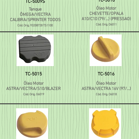
TC-5010
TC-5009S
Óleo Motor
Tanque
CHEVETTE/OPALA
ÔMEGA/VECTRA
A10/C10 (79/...) (PRESSAO)
CALIBRA/SPRINTER TODOS
Cód. Orig. O6011
Cód. Orig. 93208728 TS1100
TC-5015
TC-5016
Óleo Motor
Óleo Motor
ASTRA/VECTRA/S10/BLAZER
ASTRA/VECTRA 16V (97/...)
Cód. Orig.
O6019
Cód. Orig. O6018