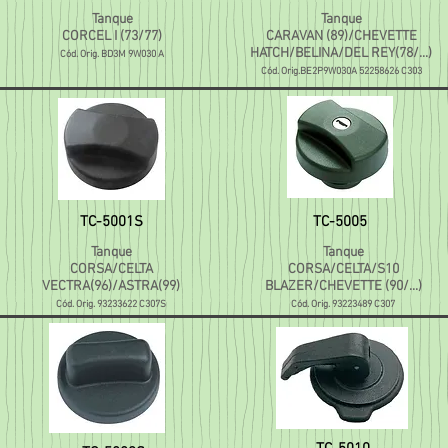
Tanque
Tanque
CORCEL I (73/77)
CARAVAN (89)/CHEVETTE
HATCH/BELINA/DEL REY(78/...)
Cód. Orig. BD3M 9W030 A
Cód. Orig.BE2P9W030A 52258626 C303
TC-5001S
TC-5005
Tanque
Tanque
CORSA/CELTA
CORSA/CELTA/S10
VECTRA(96)/ASTRA(99)
BLAZER/CHEVETTE (90/...)
Cód. Orig. 93233622 C307S
Cód. Orig. 93223489 C307