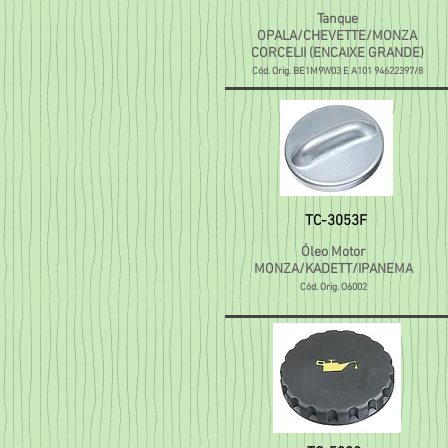
Tanque
OPALA/CHEVETTE/MONZA
CORCELII (ENCAIXE GRANDE)
Cód. Orig. BE1M9W03 E A101 94622397/8
TC-3053F
Óleo Motor
MONZA/KADETT/IPANEMA
Cód. Orig. O6002