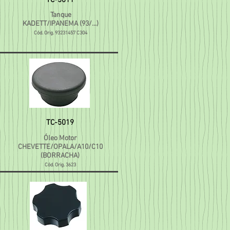
TC-5011
Tanque
KADETT/IPANEMA (93/...)
Cód. Orig. 93231457 C304
TC-5019
Óleo Motor
CHEVETTE/OPALA/A10/C10
(BORRACHA)
Cód. Orig. 3623