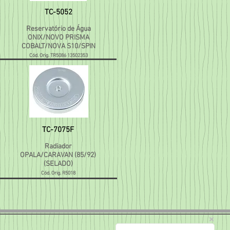
TC-5052
Reservatório de Água
ONIX/NOVO PRISMA
COBALT/NOVA S10/SPIN
Cód. Orig. TR5086 13502353
TC-7075F
Radiador
OPALA/CARAVAN (85/92)
(SELADO)
Cód. Orig. R5018