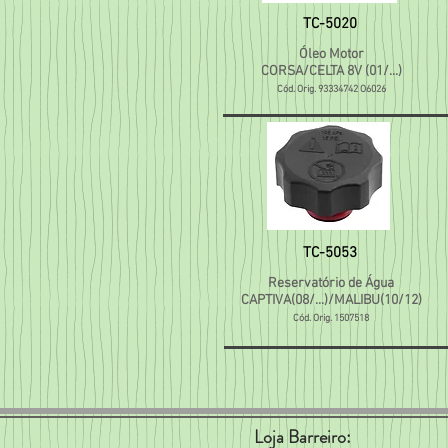
TC-5020
Óleo Motor
CORSA/CELTA 8V (01/...)
Cód. Orig. 93334742 O6026
TC-5053
Reservatório de Água
CAPTIVA(08/...)/MALIBU(10/12)
Cód. Orig. 1507518
Loja Barreiro: