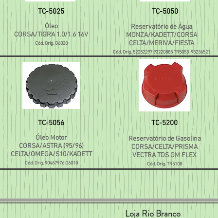
TC-5025
TC-5050
Óleo
Reservatório de Água
CORSA/TIGRA 1.0/1.6 16V
MONZA/KADETT/CORSA
CELTA/MERIVA/FIESTA
Cód. Orig. O6020
Cód. Orig. 52252297 93220885 TR5053 9
3236521
TC-5056
TC-5200
Óleo Motor
Reservatório de Gasolina
CORSA/ASTRA (95/96)
CORSA/CELTA/PRISMA
CELTA/OMEGA/S10/KADETT
VECTRA TDS GM FLEX
Cód. Orig. 90467976 O6010
Cód. Orig. TR5108
Loja Rio Branco