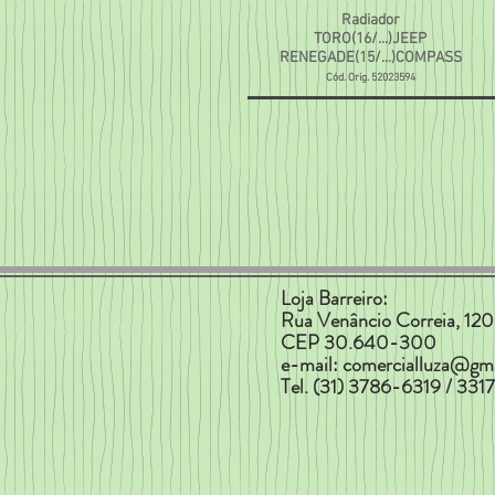
Radiador
TORO(16/...)JEEP
RENEGADE(15/...)COMPASS
Cód. Orig. 52023594
Loja Barreiro:
Rua Venâncio Correia, 120 
CEP 30.640-300
e-mail:
comercialluza@gm
Tel. (31) 3786-6319 / 33