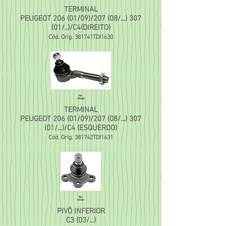
TERMINAL
PEUGEOT 206 (01/09)/207 (08/...) 307
(01/..)/C4(DIREITO)
Cód. Orig.
381741TDI1630
NA-
99080
TERMINAL
PEUGEOT 206 (01/09)/207 (08/...) 307
(01/...)/C4 (ESQUERDO)
Có
d. Orig.
381742TDI1631
NA-
99081
PIVÔ INFERIOR
C3 (03/...)