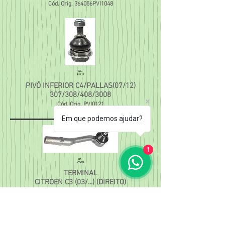
Cód.
Orig. 364056PVI1048
NA-
99127
PIVÔ INFERIOR C4/PALLAS(07/12)
307/308/408/3008
Cód. Orig. PVI0121
Em que podemos ajudar?
1
NA-
99206
TERMINAL
CITROEN C3 (03/...) (DIREITO)
Cód. Orig.