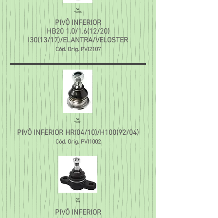
NA-
99275
PIVÔ INFERIOR
HB20 1.0/1.6(12/20)
I30(13/17)/ELANTRA/VELOSTER
Cód. Orig. PVI2107
NA-
99351
PIVÔ INFERIOR HR(04/10)/H100(92/04)
Cód. Orig. PVI1002
NA-
994
PIVÔ INFERIOR