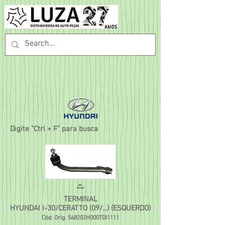
Digite "Ctrl + F" para busca
NA-
99107
TERMINAL
HYUNDAI I-30/CERATTO (09/...) (ESQUERDO)
Cód. Orig. 568202H000TDI1111