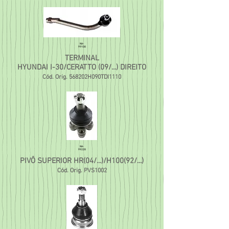
NA-
99108
TERMINAL
HYUNDAI I-30/CERATTO (09/...) DIREITO
Cód. Orig. 568202H090TDI1110
NA-
99228
PIVÔ SUPERIOR HR(04/...)/H100(92/...)
Cód. Orig. PVS1002