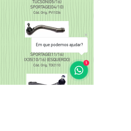
TUCSON(05/16)
SPORTAGE(04/10)
Cód. Orig. PVI1036
NA-
995
Em que podemos ajudar?
TERMINAL
SPORTAGE(11/16)
IX35(10/16) (ESQUERDO)
1
Cód. Orig. TDI2110
NA-
996
TERMINAL
SPORTAGE(11/16)/
IX35(10/16) (DIREITO)
Cód. Orig. TDI2111