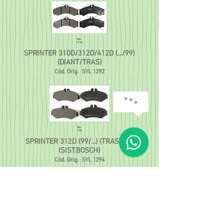
PD-
111A
SPRINTER 310D/312D/412D (.../99)
(DIANT/TRAS)
Cód. Orig.
SYL 1292
PD-
118
SPRINTER 312D (99/...) (TRASEIRA)
(SIST.BOSCH)
Cód. Orig.
SYL 1294
Loja Barreiro:
Rua Venâncio Correia, 120 - Barreiro
CEP
30.640-300