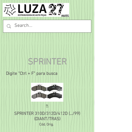
SPRINTER
Digite "Ctrl + F" para busca
PD-
111
SPRINTER 310D/312D/412D (.../99)
(DIANT/TRAS)
Cód. Orig.