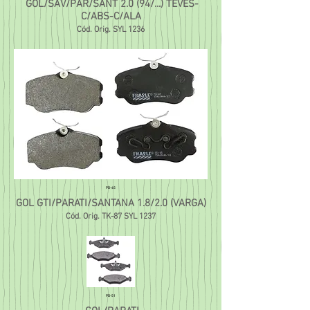
GOL/SAV/PAR/SANT 2.0 (94/...) TEVES-
C/ABS-C/ALA
Cód. Orig. SYL 1236
PD-45
GOL GTI/PARATI/SANTANA 1.8/2.0 (VARGA)
Cód. Orig. TK-87 SYL 1237
PD-51