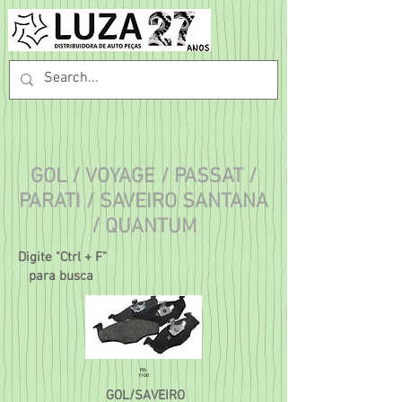
GOL / VOYAGE / PASSAT /
PARATI / SAVEIRO SANTANA
/ QUANTUM
Digite "Ctrl + F"
para busca
PD-
1100
GOL/SAVEIRO