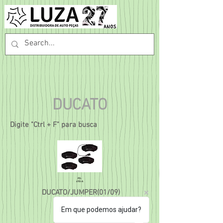
DUCATO
Digite "Ctrl + F" para busca
PD-
498-A
DUCATO/JUMPER(01/09)
BOXER 2.3(10/...)
Em que podemos ajudar?
Cód. Orig.
SYL 1151