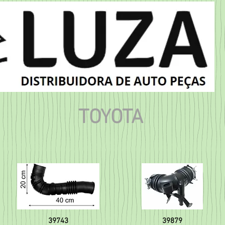
TOYOTA
39743
39879