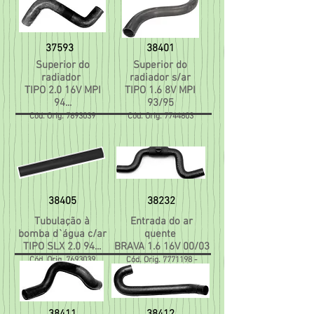
37593
38401
Superior do
Superior do
radiador
radiador s/ar
TIPO 2.0 16V MPI
TIPO 1.6 8V MPI
94...
93/95
Cód. Orig.
7693039
Cód. Orig.
7744603
38405
38232
Tubulação à
Entrada do ar
bomba d`água c/ar
quente
TIPO SLX 2.0 94...
BRAVA 1.6 16V 00/03
Cód. Orig.
7693039
Cód. Orig.
7771198
-
46783493