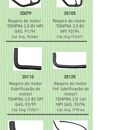
20079
20105
Respiro do motor
Respiro do motor
TEMPRA 2.0 8V MPI
TEMPRA 2.0 8V
GAS. 91/94
MPI 92/94
Cód. Orig.
7524861
Cód. Orig
7724371
20110
20125
Respiro do motor
Respiro do motor
(lubrificação do
(inf. lubrificação do
motor)
motor)
TEMPRA 2.0 8V SPI
TEMPRA 2.0 16V
GAS. 92/99
MPI GAS. 93/96
Cód. Orig.
7729211
Cód. Orig.
7775166