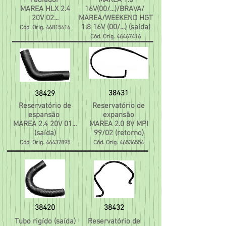
radiador
MAREA 1.8
MAREA HLX 2.4
16V(00/...)/
BRAVA/
20V 02...
MAREA/WEEKEND HGT
1.8 16V (00/...) (saída)
Cód. Orig.
46815616
Cód. Orig.
46467416
38431
38429
Reservatório de
Reservatório de
espansão
expansão
MAREA 2.4 20V 01...
MAREA 2.0 8V MPI
(saída)
99/02 (retorno)
Cód. Orig.
46437895
Cód. Orig.
46536554
38420
38432
Tubo rigído (saída)
Reservatório de