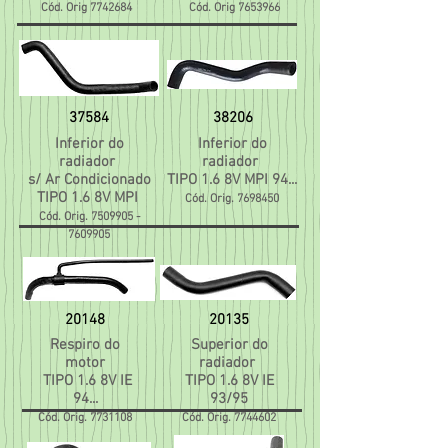
Cód. Orig
7742684
Cód. Orig
7653966
37584
38206
Inferior do
Inferior do
radiador
radiador
s/ Ar Condicionado
TIPO 1.6 8V MPI 94...
TIPO 1.6 8V MPI
Cód. Orig.
7698450
Cód. Orig.
7509905 -
7609905
20148
20135
Respiro do
Superior do
motor
radiador
TIPO 1.6 8V IE
TIPO 1.6 8V IE
94...
93/95
Cód. Orig.
7731108
Cód. Orig.
7744602