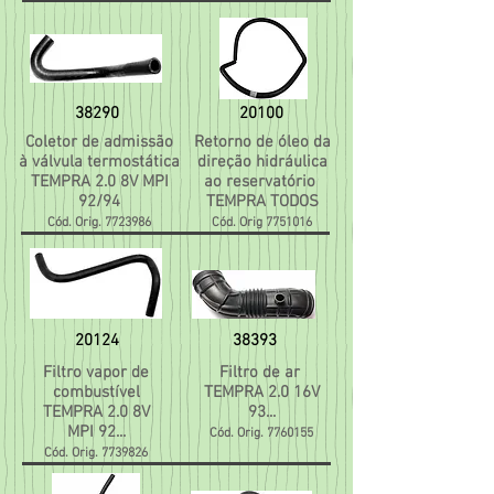
38290
20100
Coletor de admissão
Retorno de óleo da
à válvula termostática
direção hidráulica
TEMPRA 2.0 8V MPI
ao reservatório
92/94
TEMPRA TODOS
Cód. Orig.
7723986
Cód. Orig
7751016
20124
38393
Filtro vapor de
Filtro de ar
combustível
TEMPRA 2.0 16V
TEMPRA 2.0 8V
93...
MPI 92...
Cód. Orig.
7760155
Cód. Orig.
7739826