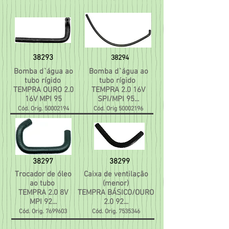
38293
38294
Bomba d`água ao
Bomba d`água ao
tubo rígido
tubo rígido
TEMPRA OURO 2.0
TEMPRA 2.0 16V
16V MPI 95
SPI/MPI 95...
Cód. Orig.
50002194
Cód. Orig
50002196
38297
38299
Trocador de óleo
Caixa de ventilação
ao tubo
(menor)
TEMPRA 2.0 8V
TEMPRA BÁSICO/OURO
MPI 92...
2.0 92...
Cód. Orig.
7699603
Cód. Orig.
7535346