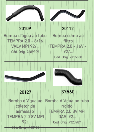
20109
20112
Bomba d'água ao tubo
Bomba comb ao
TEMPRA 2.0 - 8/16
filtro
VALV MPI 92/...
TEMPRA 2.0 - 16V -
92/...
Cód. Orig.
7689309
Cód. Orig.
7715888
37560
20127
Bomba d`água ao
Bomba d`água ao tubo
coletor de
rígido
asmissão
TEMPRA 2.0 8V MPI
TEMPRA 2.0 8V MPI
GAS. 92...
92...
Cód. Orig.
7723987
Cód. Orig.
4428120