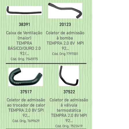
38391
20123
Caixa de Ventilação
Coletor de admissão
(maior)
à bomba
TEMPRA
TEMPRA 2.0 8V MPI
BÁSICO/OURO 2.0
92...
92/...
Cód. Orig
7797001
Cód. Orig.
7545975
37517
37522
Coletor de admissão
Coletor de admissão
ao trocador de calor
à válvula
TEMPRA 2.0 8V SPI
termostática
92...
TEMPRA 2.0 8V MPI
92...
Cód. Orig.
7699629
Cód. Orig.
7522419