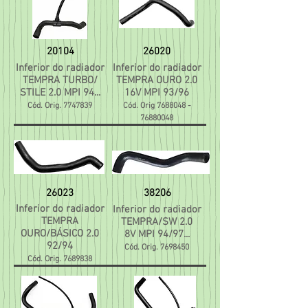
20104
26020
Inferior do radiador
Inferior do radiador
TEMPRA TURBO/
TEMPRA OURO 2.0
STILE 2.0 MPI 94...
16V MPI 93/96
Cód. Orig.
7747839
Cód. Orig
7688048 -
76880048
26023
38206
Inferior do radiador
Inferior do radiador
TEMPRA
TEMPRA/SW 2.0
OURO/BÁSICO 2.0
8V MPI 94/97...
92/94
Cód. Orig.
7698450
Cód. Orig.
7689838