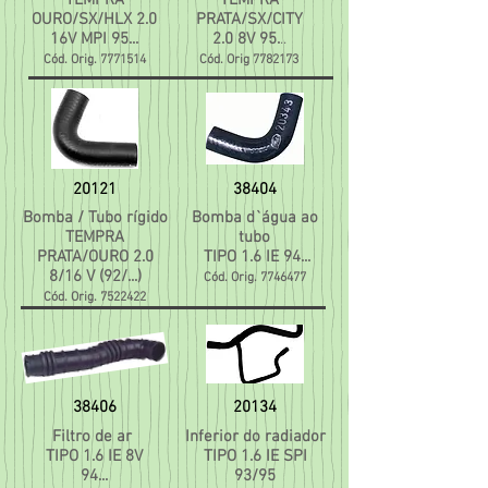
TEMPRA
TEMPRA
OURO/SX/HLX 2.0
PRATA/SX/CITY
16V MPI 95...
2.0 8V 95.
..
Cód. Orig.
7771514
Cód. Orig
7782173
20121
38404
Bomba / Tubo rígido
Bomba d`água ao
TEMPRA
tubo
PRATA/OURO 2.0
TIPO 1.6 IE 94...
8/16 V (92/...)
Cód. Orig.
7746477
Cód. Orig.
7522422
38406
20134
Filtro de ar
Inferior do radiador
TIPO 1.6 IE 8V
TIPO 1.6 IE SPI
94...
93/95