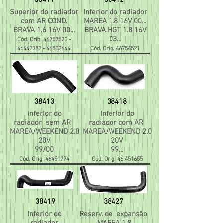
38411
38412
Superior do radiador
Inferior do radiador
com AR COND.
MAREA 1.8 16V 00...
BRAVA 1.6 16V 00...
BRAVA HGT 1.8 16V
03...
Cód. Orig.
46757520 -
46442382
-
46802644
Cód. Orig.
46754521
38413
38418
Inferior do
Inferior do
radiador sem AR
radiador com AR
MAREA/WEEKEND 2.0
MAREA/WEEKEND 2.0
20V
20V
99/00
99...
Cód. Orig.
46451774
Cód. Orig.
46.451655
38419
38427
Inferior do
Reserv. de expansão