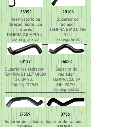
38392
20106
Reservatório da
Superior do
direção hidráulica
radiador
(retorno)
TEMPRA SW 2.0 16V
TEMPRA 2.0 MPI 92...
92...
Cód. Orig.
7716662
Cód. Orig
7788057
20119
26022
Superior de radiador
Superior do
TEMPRA/STILE/TURBO
radiador
2.0 8V 95...
TEMPRA 2.0 8V
MPI 92/94
Cód. Orig.
7747838
Cód. Orig.
7689837
37559
37561
Superior do radiador
Superior do radiador