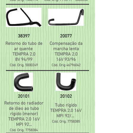
Cód. Orig.
7545974
Cód. Orig.
7116717 - 5000250
38397
20077
Retorno do tubo de
Compensação da
ar quente
marcha lenta
TEMPRA 2.0
TEMPRA 2.0
8V 94/99
16V 93/96
Cód. Orig.
5000249
Cód. Orig
46796042
20101
20102
Retorno do radiador
Tubo rígido
de óleo ao tubo
TEMPRA 2.0 16V
rígido (menor)
MPI 92/...
TEMPRA 2.0 16V
Cód. Orig.
7758385
MPI 92...
Cód. Orig.
7758384