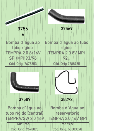
3756
37569
6
Bomba d`água ao
Bomba d`água ao tubo
tubo rígido
rígido
TEMPRA 2.0 8/16V
TEMPRA 2.0 8V MPI
SPI/MPI 93/96
92...
Cód. Orig.
7678353
Cód. Orig
7788935
37589
38292
Bomba d`água ao
Bomba d`água ao
tubo rígido (central)
reservatório
TEMPRA/SW 2.0 16V
TEMPRA 2.0 16V MPI
MPI 93...
92/98
Cód. Orig.
7678075
Cód. Orig.
50003598