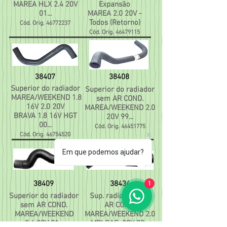
MAREA HLX 2.4 20V
Expansão
01...
MAREA 2.0 20V -
Todos (Retorno)
Cód. Orig.
46772237
Cód. Orig.
46479115
38407
38408
Superior do radiador
Superior do radiador
MAREA/WEEKEND 1.8
sem AR COND.
16V 2.0 20V
MAREA/WEEKEND 2.0
BRAVA 1.8 16V HGT
20V 99...
00...
Cód. Orig.
46451775
Cód. Orig.
46754520
Em que podemos ajudar?
38409
38434
1
Superior do radiador
Sup. radiador com
sem AR COND.
AR COND.
MAREA/WEEKEND
MAREA/WEEKEND 2.0
2.4 20V 01...
MPI GAS. 20V 99...