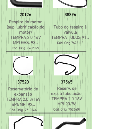
20126
38396
Respiro do motor
(sup. lubrificação do
Tubo do respiro à
motor)
válvula
TEMPRA 2.0 16V
TEMPRA TODOS 91...
MPI GAS. 93...
Cód. Orig
7692113
Cód. Orig.
7762099
37520
37565
Reserv. de
Reservatório de
exp. à tubulação
expansão
TEMPRA 2.0 16V
TEMPRA 2.0 8/16V
MPI 93/96
SPI/MPI 92...
Cód. Orig.
7526407
Cód. Orig.
7710764