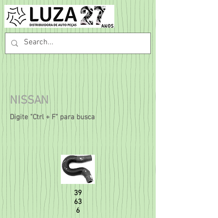
NISSAN
Digite "Ctrl + F" para busca
39
63
6