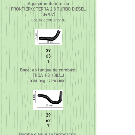
Aquecimento interno
FRONTIER/X TERRA 2.8 TURBO DIESEL
(04/07)
Cód. Orig. 281301S100
39
63
1
Bocal ao tanque de combúst.
TIIDA 1.8 (08/...)
Cód. Orig. 172283U000
39
62
7
Bomba d'água ao termostato