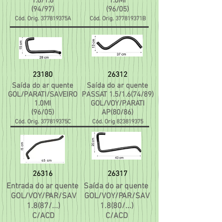
1.6/1.8
1.0MI
(94/97)
(96/05)
Cód. Orig. 377819375A
Cód. Orig. 377819371B
23180
26312
Saída do ar quente
Saída do ar quente
GOL/PARATI/SAVEIRO
PASSAT 1.5/1.6(74/89)
1.0MI
GOL/VOY/PARATI
(96/05)
AP(80/86)
Cód. Orig. 377819375C
Cód. Orig
823819375
26316
26317
Entrada do ar quente
Saída do ar quente
GOL/VOY/PAR/SAV
GOL/VOY/PAR/SAV
1.8(87/...)
1.8(80/...)
C/ACD
C/ACD