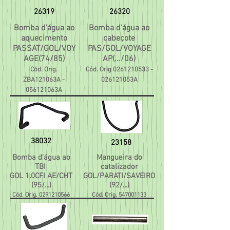
26319
26320
Bomba d'água ao
Bomba d'água ao
aquecimento
cabeçote
PASSAT/GOL/VOY
PAS/GOL/VOYAGE
AGE(74/85)
AP(.../06)
Cód. Orig.
Cód. Orig
0261210533
-
ZBA121063A -
026121053A
056121063A
38032
23158
Bomba d'água ao
Mangueira do
TBI
catalizador
GOL 1.0CFI AE/CHT
GOL/PARATI/SAVEIRO
(95/...)
(92/...)
Cód. Orig.
0291210566
Cód. Orig.
547001133