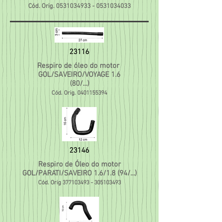
Cód. Orig.
0531034933
-
0531034033
23116
Respiro de óleo do motor
GOL/SAVEIRO/VOYAGE 1.6
(80/...)
Cód. Orig.
0401155394
23146
Respiro de Óleo do motor
GOL/PARATI/SAVEIRO 1.6/1.8 (94/...)
Cód. Orig
377103493
-
305103493