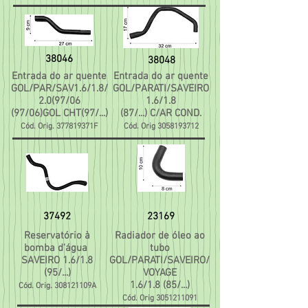
38046
38048
Entrada do ar quente
Entrada do ar quente
GOL/PAR/SAV1.6/1.8/
GOL/PARATI/SAVEIRO
2.0(97/06
1.6/1.8
(97/06)GOL CHT(97/...)
(87/...) C/AR COND.
Cód. Orig. 377819371F
Cód. Orig
3058193712
37492
23169
Reservatório à
Radiador de óleo ao
bomba d'água
tubo
SAVEIRO 1.6/1.8
GOL/PARATI/SAVEIRO/
(95/...)
VOYAGE
1.6/1.8 (85/...)
Cód. Orig. 308121109A
Cód. Orig
3051211091