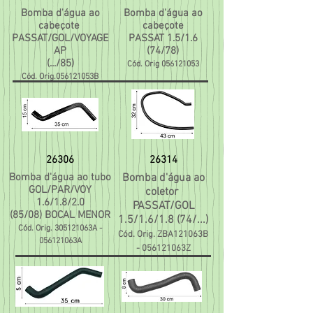
Bomba d'água ao
Bomba d'água ao
cabeçote
cabeçote
PASSAT/GOL/VOYAGE
PASSAT 1.5/1.6
AP
(74/78)
(.../85)
Cód. Orig
056121053
Cód. Orig.056121053B
26306
26314
Bomba d'água ao tubo
Bomba d'água ao
GOL/PAR/VOY
coletor
1.6/1.8/2.0
PASSAT/GOL
(85/08) BOCAL MENOR
1.5/1.6/1.8 (74/...)
Cód. Orig. 305121063A -
Cód. Orig. ZBA121063B
056121063A
- 056121063Z