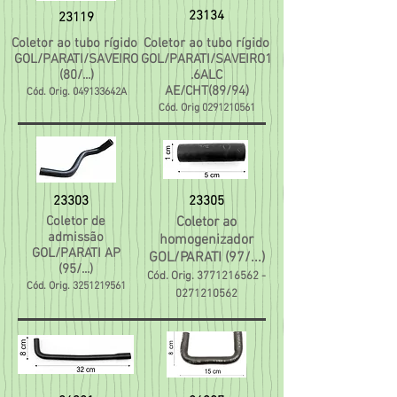
23134
23119
Coletor ao tubo rígido
Coletor ao tubo rígido
GOL/PARATI/SAVEIRO
GOL/PARATI/SAVEIRO1
(80/...)
.6ALC
AE/CHT(89/94)
Cód. Orig. 049133642A
Cód. Orig
0291210561
23303
23305
Coletor de
Coletor ao
admissão
homogenizador
GOL/PARATI AP
GOL/PARATI (97/...)
(95/...)
Cód. Orig.
3771216562
-
Cód. Orig.
3251219561
0271210562