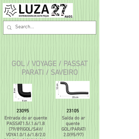
GOL / VOYAGE / PASSAT
PARATI / SAVEIRO
23095
23105
Entrada do ar quente
Saída do ar
PASSAT1.5/.1.6/1.8
quente
(79/89)GOL/
SAV/
GOL/PARATI
VOYA1.0/1.6/1.8/2.0
2.0(95/97)