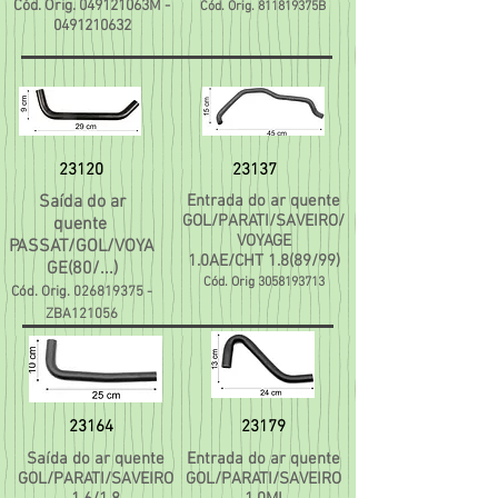
Cód. Orig. 049121063M -
Cód. Orig. 811819375B
0491210632
23120
23137
Saída do ar
Entrada do ar quente
GOL/PARATI/SAVEIRO/
quente
VOYAGE
PASSAT/GOL/VOYA
1.0AE/CHT 1.8(89/99)
GE(80/...)
Cód. Orig
3058193713
Cód. Orig.
026819375
-
ZBA121056
23164
23179
Saída do ar quente
Entrada do ar quente
GOL/PARATI/SAVEIRO
GOL/PARATI/SAVEIRO