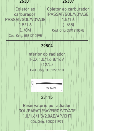
26301
26307
Coletor ao
Coletor ao carburador
carburador
PASSAT/GOL/VOYAGE
PASSAT/GOL/VOYAGE
1.5/1.6
1.5/1.6
(.../85)
(.../84)
Cód. Orig 059121057E
Cód. Orig. 056121059B
39504
Inferior do radiador
FOX 1.0/1.6 8/16V
(12/...)
Cód. Orig. 5U0122051D
23115
Reservatório ao radiador
GOL/PARATI/SAVEIRO/VOYAGE
1.0/1.6/1.8/2.0AE/AP/CHT
Cód. Orig.
3052091971