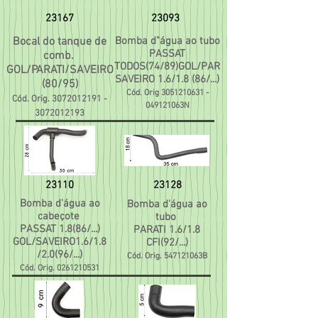
23167
23093
Bocal do tanque de
Bomba d"água ao tubo
PASSAT
comb.
TODOS(74/89)GOL/PAR
GOL/PARATI/SAVEIRO
SAVEIRO 1.6/1.8 (86/...)
(80/95)
Cód. Orig
3051210631
-
Cód. Orig.
3072012191
-
049121063N
3072012193
23110
23128
Bomba d'água ao
Bomba d'água ao
cabeçote
tubo
PASSAT 1.8(86/...)
PARATI 1.6/1.8
GOL/SAVEIRO1.6/1.8
CFI(92/...)
/2.0(96/...)
Cód. Orig. 547121063B
Cód. Orig.
0261210531