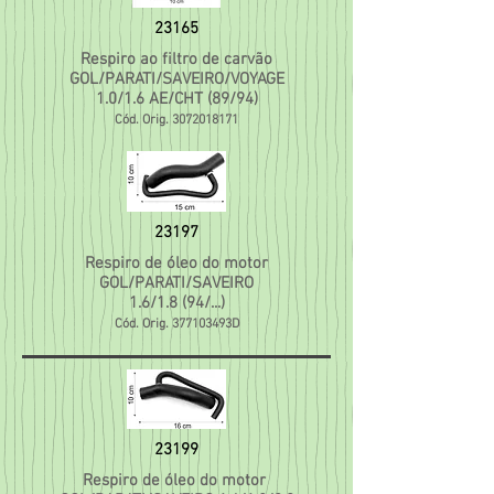
23165
Respiro ao filtro de carvão
GOL/PARATI/SAVEIRO/VOYAGE
1.0/1.6 AE/CHT (89/94)
Cód. Orig.
3072018171
23197
Respiro de óleo do motor
GOL/PARATI/SAVEIRO
1.6/1.8 (94/...)
Cód. Orig. 377103493D
23199
Respiro de óleo do motor