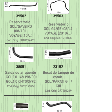
39502
39503
Reservatório
Reservatorio
GOL/SAVEIRO
GOL G4/G5 (06/...)
(08/10)
VOYAGE (2010/...)
VOYAGE (10/...)
Cód. Orig 5U0121109C
Cód. Orig. 5U0122447B
38051
23152
Saída do ar quente
Bocal do tanque de
GOL2.0 16V (98/00)
comb.
GOL1.0 CHT(93/95)
GOL/PARATI GII /
GIII
Cód. Orig. 377819375G
Cód. Orig.
377201219