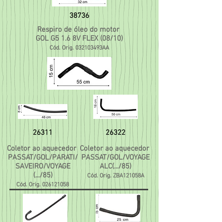
38736
Respiro de óleo do motor
GOL G5 1.6 8V FLEX (08/10)
Cód. Orig. 032103493AA
26311
26322
Coletor ao aquecedor
Coletor ao aquecedor
PASSAT/GOL/PARATI/
PASSAT/GOL/VOYAGE
SAVEIRO/VOYAGE
ALC(.../85)
(.../85)
Cód. Orig. ZBA121058A
Cód. Orig.
026121058