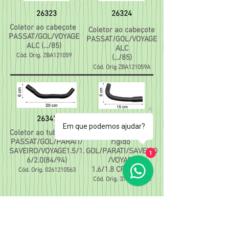
26323
26324
Coletor ao cabeçote
Coletor ao cabeçote
PASSAT/GOL/VOYAGE
PASSAT/GOL/VOYAGE
ALC (.../85)
ALC
Cód. Orig. ZBA121059
(.../85)
Cód. Orig ZBA121059A
26347
26358
Em que podemos ajudar?
Coletor ao tubo rígido
Coletor ao tubo
PASSAT/GOL/PARATI/
rígido
SAVEIRO/VOYAGE1.5/1.
GOL/PARATI/SAVEIRO
1
6/2.0(84/94)
/VOYAGE
1.6/1.8 CFI (94/98)
Cód. Orig.
0261210563
Cód. Orig. 377121058A