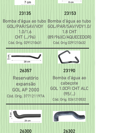
23135
23153
Bomba d'água ao tubo
Bomba d'água ao tubo
GOL/PAR/SAV/VOY
GOL/PAR/SAV/VOY1.0/
1.0/1.6
1.8 CHT
CHT (.../96)
(89/96)(C/AQUECEDOR)
Cód. Orig.
0291210631
Cód. Orig
0291210632
26357
23190
Reservatório
Bomba d'água ao
cabeçote
expansão
GOL 1.0CFI CHT ALC
GOL AP 2000
(95/...)
Cód. Orig. 377121197A
Cód. Orig.
0261210532
26300
26302