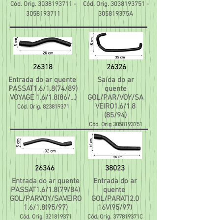
Cód. Orig.
3038193711
-
Cód. Orig.
3038193751
-
3058193711
305819375A
26318
26326
Entrada do ar quente
Saída do ar
PASSAT1.6/1.8(74/89)
quente
VOYAGE 1.6/1.8(86/...)
GOL/PAR/VOY/SA
VEIRO1.6/1.8
Cód. Orig.
823819371
(85/94)
Cód. Orig
3058193751
26346
38023
Entrada do ar quente
Entrada do ar
PASSAT1.6/1.8(79/84)
quente
GOL/PARVOY/SAVEIRO
GOL/PARATI2.0
1.6/1.8(95/97)
16V(95/97)
Cód. Orig.
321819371
Cód. Orig. 377819371C