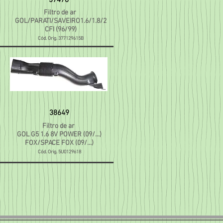
37478
Filtro de ar
GOL/PARATI/SAVEIRO1.6/1.8/2
CFI (96/99)
Cód. Orig. 377129615B
38649
Filtro de ar
GOL G5 1.6 8V POWER (09/...)
FOX/SPACE FOX (09/...)
Cód. Orig. 5U0129618