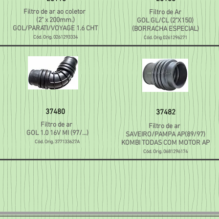
Filtro de ar ao coletor
Filtro de Ar
(2" x 200mm.)
GOL GL/CL (2"X150)
GOL/PARATI/VOYAGE 1.6 CHT
(BORRACHA ESPECIAL)
Cód. Orig. 0261293334
Cód. Orig 0261296271
37480
37482
Filtro de ar
Filtro de ar
GOL 1.0 16V MI (97/...)
SAVEIRO/PAMPA AP(89/97)
Cód. Orig. 377133627A
KOMBI TODAS COM MOTOR AP
Cód. Orig. 0681296174