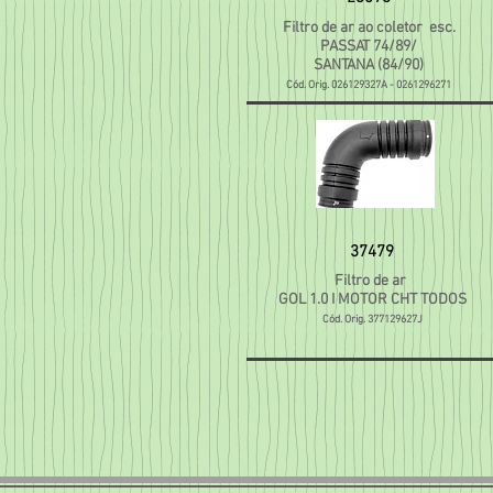
Filtro de ar ao coletor esc.
PASSAT 74/89/
SANTANA (84/90)
Cód
. Orig. 026129327A - 0261296271
37479
Filtro de ar
GOL 1.0 I MOTOR CHT TODOS
Cód. Orig. 377129627J