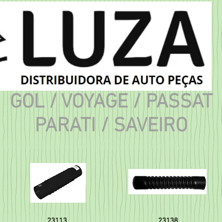
GOL / VOYAGE / PASSAT
PARATI / SAVEIRO
23113
23138