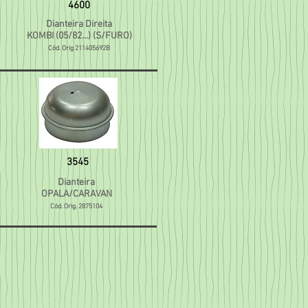
4600
Dianteira Direita
KOMBI (05/82...) (S/FURO)
Cód. Orig 2114
05692B
3545
Dianteira
OPALA/CARAVAN
Cód. Orig. 2875104