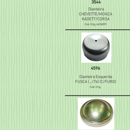
3544
Dianteira
CHEVETTE/MONZA
KADETT/CORSA
Cód. Orig. 6696899
4596
Dianteira Esquerda
FUSCA (.../74) (C/FURO)
Cód. Orig.