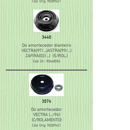
Cód. Orig.
90289421
3440
Do amortecedor dianteiro
VECTRA(97/...)ASTRA(99/...)
ZAFIRA(02/...) (S/ROL.)
Cód. Ori
90468554
3574
Do amortecedor
VECTRA (.../96)
(C/ROLAMENTO)
Cód. Orig.
90289421