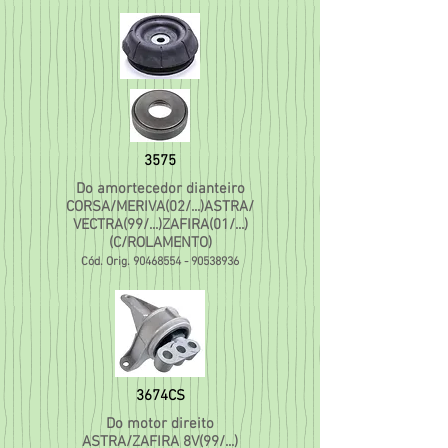
3575
Do amortecedor dianteiro
CORSA/MERIVA(02/...)ASTRA/
VECTRA(99/...)ZAFIRA(01/...)
(C/ROLAMENTO)
Cód. Orig.
90468554 - 90538936
3674CS
Do motor direito
ASTRA/ZAFIRA 8V(99/...)