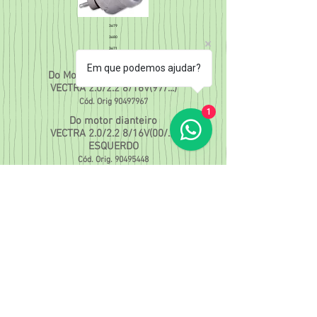
3679
3680
3671
3672
Em que podemos ajudar?
Do Motor Dianteiro Esquerdo
VECTRA 2.0/2.2 8/16V(97/...)
Cód. Orig
90497967
1
Do motor dianteiro
VECTRA 2.0/2.2 8/16V(00/...)
ESQUERDO
Cód. Orig.
90495448
Do motor dianteiro
VECTRA 2.0/2.2 16V(00/...)
DIREITO (MECANICO)
Cód. Orig.
90495448
Do motor dianteiro
VECTRA 2.0/2.2 8/16V(97/...)
(TRANSM. AUTOM.)
Cód. Orig.
90498423