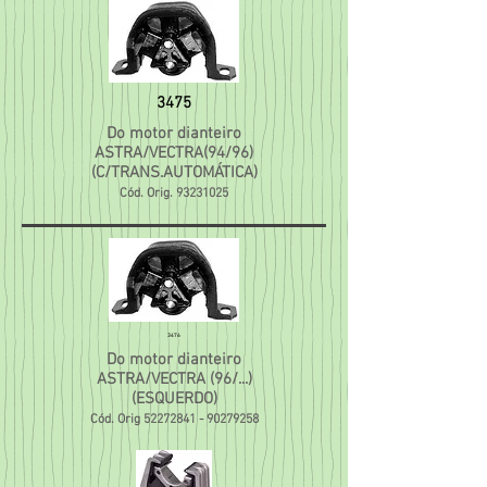
3475
Do motor dianteiro
ASTRA/VECTRA(94/96)
(C/TRANS.AUTOMÁTICA)
Cód. Orig.
93231025
3476
Do motor dianteiro
ASTRA/VECTRA (96/...)
(ESQUERDO)
Cód. Orig
52272841 - 90279258