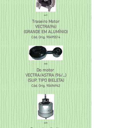
3477
Traseiro Motor
VECTRA(96)
(GRANDE EM ALUMÍNIO)
Cód. Orig.
90495514
3456
Do motor
VECTRA/ASTRA (96/...)
(SUP. TIPO BIELETA)
Cód. Orig.
90496942
3670