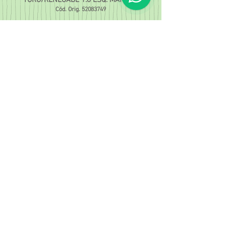
TORO/RENEGADE 1.8 ESQ. MANUAL
Cód. Orig.
52083749
1874
Motor Esquerdo
TORO/RENEGADE/COMPASS
1.3 TURBO (21/...)
Cód. Orig.
52129601 52205209
1878
Amort. Tras. Esquerdo
COMPASS / RENEGADE (15/...)
Cód. Orig.
53425636