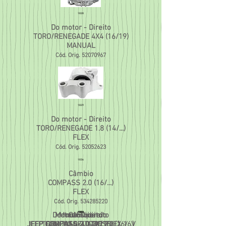
1828
Do motor - Direito
TORO/RENEGADE 4X4 (16/19)
MANUAL
Cód. Orig.
52070967
1829
Do motor - Direito
TORO/RENEGADE 1.8 (14/...)
FLEX
Cód. Orig.
52052623
1836
Câmbio
COMPASS 2.0 (16/...)
FLEX
Cód. Orig.
534285220
Do motor direito
Motor Esquerdo
Motor Direito
Câmbio
1837
1843
1853
1854
JEEP COMPASS 2.0 4X2 FLEX 16V
JEEP COMPASS 2.0 DIESEL(16/...)
TORO 2.0 4x4 AT9 (16/...)
RENEGADE/TORO 2.0