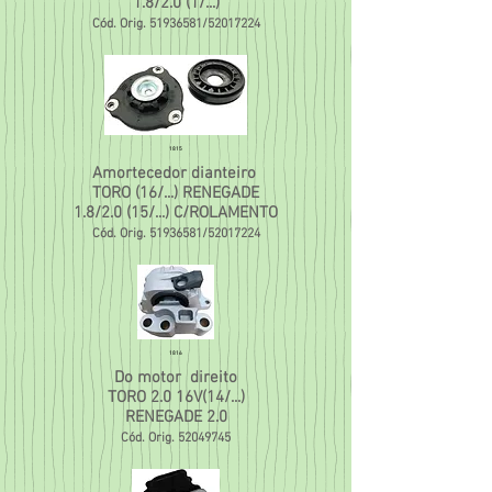
1.8/2.0 (1/...)
Cód. Orig.
51936581
/52017224
1815
Amortecedor dianteiro
TORO (16/...) RENEGADE
1.8/2.0 (15/...) C/ROLAMENTO
Cód. Orig.
51936581
/52017224
1816
Do motor direito
TORO 2.0 16V(14/...)
RENEGADE 2.0
Cód. Orig.
52049745