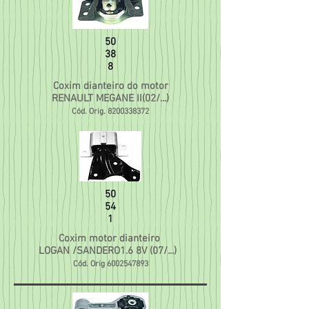
50
38
8
Coxim dianteiro do motor
RENAULT MEGANE II(02/...)
Cód. Orig.
8200338372
50
54
1
Coxim motor dianteiro
LOGAN /SANDERO1.6 8V (07/...)
Cód. Orig
6002547893