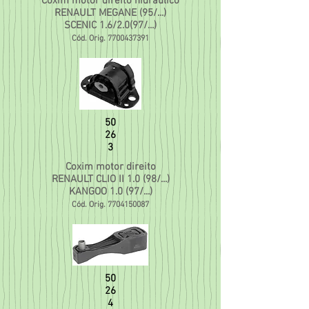
Coxim motor direito hidraulico
RENAULT MEGANE (95/...)
SCENIC 1.6/2.0(97/...)
Cód. Orig.
7700437391
50
26
3
Coxim motor direito
RENAULT CLIO II 1.0 (98/...)
KANGOO 1.0 (97/...)
Cód. Orig.
7704150087
50
26
4