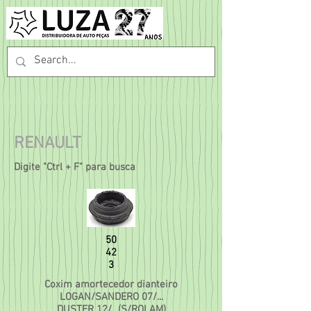
RENAULT
Digite "Ctrl + F" para busca
50
42
3
Coxim amortecedor dianteiro
LOGAN/SANDERO 07/...
DUSTER 12/...(S/ROLAM)