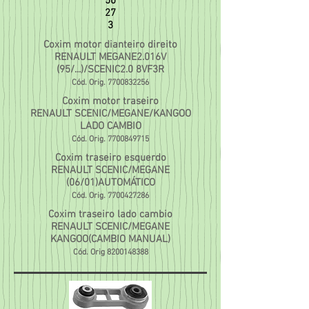
50
27
3
Coxim motor dianteiro direito
RENAULT MEGANE2.016V
(95/...)/SCENIC2.0 8VF3R
Cód. Orig.
7700832256
Coxim motor traseiro
RENAULT SCENIC/MEGANE/KANGOO
LADO CAMBIO
Cód. Orig.
7700849715
Coxim traseiro esquerdo
RENAULT SCENIC/MEGANE
(06/01)AUTOMÁTICO
Cód. Orig.
7700427286
Coxim traseiro lado cambio
RENAULT SCENIC/MEGANE
KANGOO(CAMBIO MANUAL)
Cód. Orig
8200148388