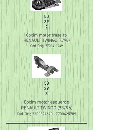
50
39
2
Coxim motor traseiro
RENAULT TWINGO (.../98)
Cód. Orig.
7700411949
50
39
3
Coxim motor esquerdo
RENAULT TWINGO (93/96)
Cód. Orig
7700821670
-
7700425709