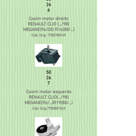
26
6
Coxim motor direito
RENAULT CLIO (.../98)
MEGANE(96/00) R16(88/...)
Cód. Orig.
7700785949
50
26
7
Coxim motor esquerdo
RENAULT CLIO(.../98)
MEGANE(96/...)R19(88/...)
Cód. Orig.7700801543