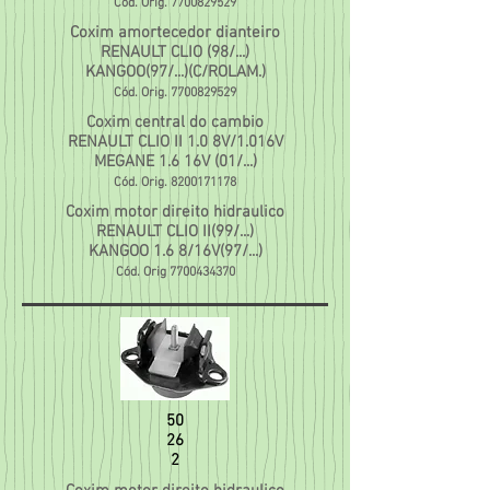
Cód. Orig.
7700829529
Coxim amortecedor dianteiro
RENAULT CLIO (98/...)
KANGOO(97/...)(C/ROLAM.)
Cód. Orig.
7700829529
Coxim central do cambio
RENAULT CLIO II 1.0 8V/1.016V
MEGANE 1.6 16V (01/...)
Cód. Orig.
8200171178
Coxim motor direito hidraulico
RENAULT CLIO II(99/...)
KANGOO 1.6 8/16V(97/...)
Cód. Orig
7700434370
50
26
2