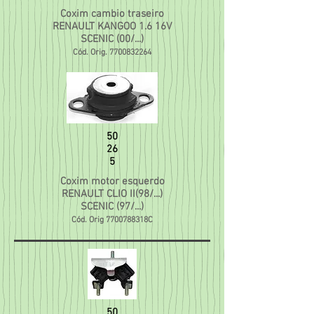
Coxim cambio traseiro
RENAULT KANGOO 1.6 16V
SCENIC (00/...)
Cód. Orig.
7700832264
50
26
5
Coxim motor esquerdo
RENAULT CLIO II(98/...)
SCENIC (97/...)
Cód. Orig 7700788318C
50