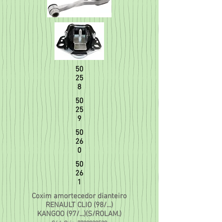
50
25
8
50
25
9
50
26
0
50
26
1
Coxim amortecedor dianteiro
RENAULT CLIO (98/...)
KANGOO (97/...)(S/ROLAM.)