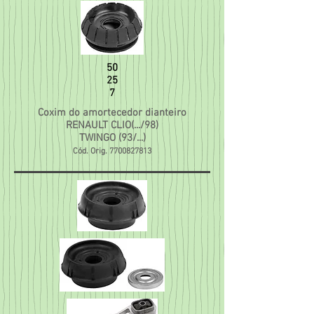
50
25
7
Coxim do amortecedor dianteiro
RENAULT CLIO(.../98)
TWINGO (93/...)
Cód. Orig.
7700827813