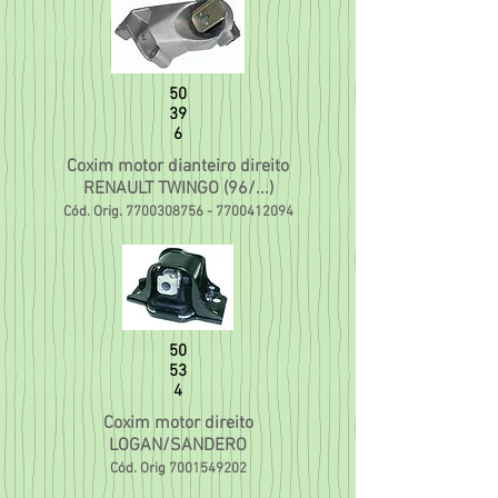
50
39
6
Coxim motor dianteiro direito
RENAULT TWINGO (96/...)
Cód. Orig.
7700308756
-
7700412094
50
53
4
Coxim motor direito
LOGAN/SANDERO
Cód. Orig
7001549202