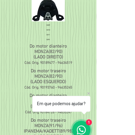
3309
3310
3311
3291
Do motor dianteiro
MONZA(82/90)
(LADO DIREITO)
Cód. Orig.
90189477 - 94634519
Do motor traseiro
MONZA(82/90)
(LADO ESQUERDO)
Cód. Orig.
90193760 - 94635245
Do motor dianteiro
MONZA(82/90)
Em que podemos ajudar?
(LADO ESQUERDO)
Cód. Orig
90184728 - 94635247
Do motor traseiro
1
MONZA(91/96)
IPANEMA/KADETT(89/98)