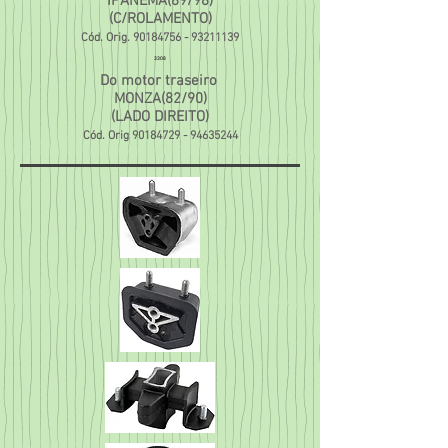
IPANEMA(89/98)
(C/ROLAMENTO)
Cód. Orig.
90184756 - 93211139
3308
Do motor traseiro
MONZA(82/90)
(LADO DIREITO)
Cód. Orig
90184729 - 94635244