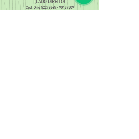
(LADO DIREITO)
Cód. Orig
52272845 - 90189509
3315
Do motor dianteiro
MONZA(91/96)
IPANEMA/KADETT(89/98)
(LADO ESQUERDO)
Cód. Orig
52272841 - 90279258
3314
Do motor dianteiro
MONZA(91/96)
IPANEMA/KADETT(89/98)
Cód. Orig.
52272840 - 90135339