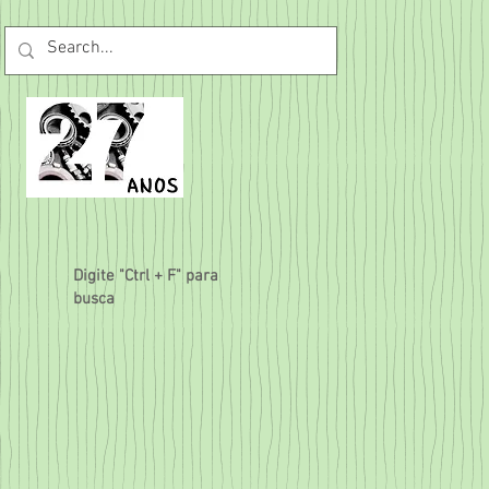
Digite "Ctrl + F" para
busca