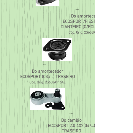
2593
Do amortecedor
ECOSPORT/FIESTA (03/...)
DIANTEIRO (C/ROLAMENTO)
Cód. Orig. 2S653K155CB
2601
Do amortecedor
ECOSPORT (03,/...) TRASEIRO
Cód. Orig. 2S658A116AE
2699
Do cambio
ECOSPORT 2.0 4X2(04/...)
TRASEIRO