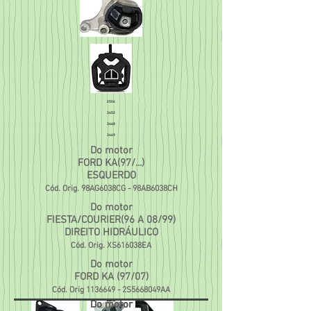
2504
2652
2668
2669
Do motor
FORD KA(97/...)
ESQUERDO
Cód. Orig. 98AG6038CG - 98AB6038CH
Do motor
FIESTA/COURIER(96 A 08/99)
DIREITO HIDRÁULICO
Cód. Orig. XS616038EA
Do motor
FORD KA (97/07)
Cód. Orig
1136649
- 2S5668049AA
Do motor
Do motor
Do motor
Do motor
Do motor
2670
2671
2672
2673