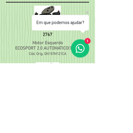
Em que podemos ajudar?
2767
1
Motor Esquerdo
ECOSPORT 2.0 AUTOMATICO(17/...)
Cód.
Orig. GN157M121CA
2768
Motor Esquerdo
KA 1.5 3CC(18/...)
Cód. Orig.
J7BZ6068D