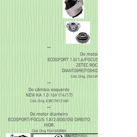
2696
Do motor
ECOSPORT 1.0/1.6/FOCUS 1.6(03/...)MOTOR
ZETEC ROCAN
DIANT.DIREITO(HIDRAULICO)
Cód. Orig. 2S416F012AA
2755
Do câmbio esquerdo
NEW KA 1.0 16V (14/17)
Cód. Orig. E3B17M121AD
2695
Do motor dianteiro
ECOSPORT/FOCUS 1.8/2.0(00/05) DIREITO
HIDR.
Cód. Orig YS416038BA
Do amortecedor dianteiro
Do câmbio traseiro
Do cambio
Do cambio
2747
2759
2748
2760
Do Câmbio
2761