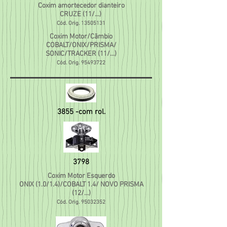
Coxim amortecedor dianteiro
CRUZE (11/...)
Cód. Orig.
13505131
Coxim Motor/Cãmbio
COBALT/ONIX/PRISMA/
SONIC/TRACKER (11/...)
Cód. Orig.
95493722
3855 -com rol.
3798
Coxim Motor Esquerdo
ONIX (1.0/1.4)/COBALT 1.4/ NOVO PRISMA
(12/...)
Cód. Orig.
95032352