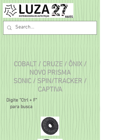
COBALT / CRUZE / ÔNIX /
NOVO PRISMA
SONIC / SPIN/TRACKER /
CAPTIVA
Digite "Ctrl + F"
para busca