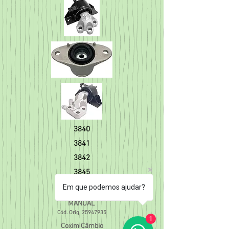
3840
3841
3842
3845
Coxim Câmbio
Em que podemos ajudar?
TRACKER (14/14)
MANUAL
Cód. Orig.
25947935
1
Coxim Câmbio