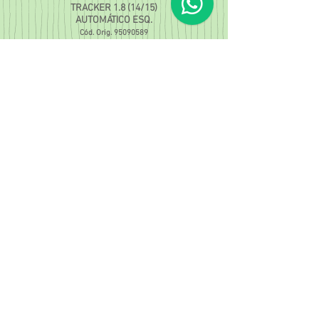
TRACKER 1.8 (14/15)
AUTOMÁTICO ESQ.
Cód. Orig.
95090589
Coxim Motor Diant. Esquerdo
ÔNIX/PRISMA/COBALT (17/...)
AUTOMÁTICO
Cód. Orig.
95265891
Coxim Amortecedor Traseiro
NOVO ÔNIX (21/...)/
TRACKER (21/...)
Cód. Orig.
26258068
3850
Amortecedor Dianteiro
NEW CRUZE 17/... S/ROLAMENTO
Cód. Orig.
39028988