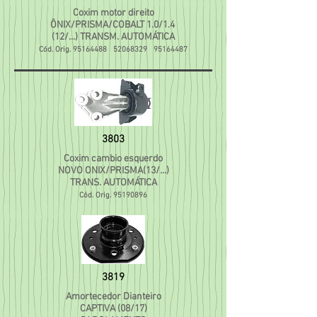
Coxim motor direito
ÔNIX/PRISMA/COBALT 1.0/1.4
(12/...) TRANSM. AUTOMÁTICA
Cód. Orig.
95164488
52068329
95164487
3803
Coxim cambio esquerdo
NOVO ONIX/PRISMA(13/...)
TRANS. AUTOMÁTICA
Cód. Orig.
95190896
3819
Amortecedor Dianteiro
CAPTIVA (08/17)