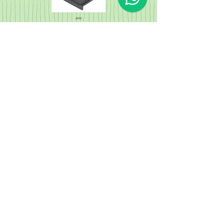
4310
Calço Suspensão FUSCA/BRASILIA (COM
ABA)
Cód. Orig 111889123A
4309
Calço Suspensão FUSCA/BRASILIA (LISO)
Cód. Orig 111899115A
4228
Calço Coxim Câmbio FUSCA/BRASILIA
(ENTRE CHASSI/COXIM CAMBIO)