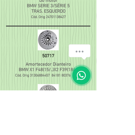
Do motor
BMW SERIE 3/SÉRIE 5
TRAS. ESQUERDO
Cód. Orig
24701138427
50717
Amortecedor Dianteiro
BMW X1 F48(15/..)X2 F39(18/..)
Cód. Orig
31306884457
84181 80376
72560
50718
Amortecedor Dianteiro
BMW 320I-116/118/ SERIE
F20/21/420/430