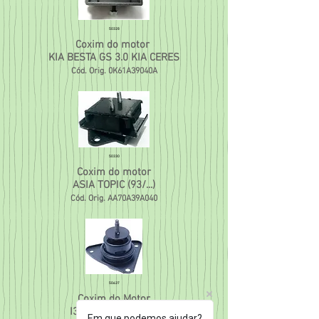
50328
Coxim do motor
KIA BESTA GS 3.0 KIA CERES
Cód. Orig. 0K61A39040A
50330
Coxim do motor
ASIA TOPIC (93/...)
Cód. Orig. AA70A39A040
50637
Coxim do Motor
I30/CERATO (07/13)
Em que podemos ajudar?