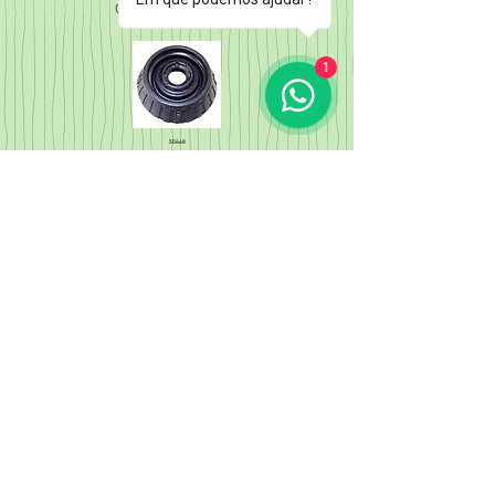
Cód. Orig. 218100Q000
1
50668
Coxim do Amortecedor Diant.
KIL SOUL/PICANTO
(S/ROLAMENTO)
Cód. Orig.
54611070000
50669
Coxim do Amortecedor Diant.
KIA SOUL/PICANTO
(C/ ROLAMENTO)
Cód. Orig.
5461107000