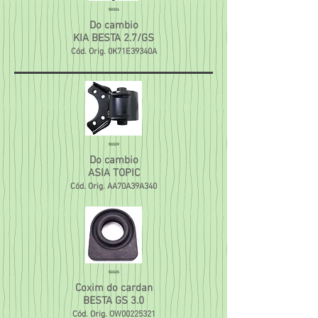
50324
Do cambio
KIA BESTA 2.7/GS
Cód. Orig. 0K71E39340A
50329
Do cambio
ASIA TOPIC
Cód. Orig. AA70A39A340
50325
Coxim do cardan
BESTA GS 3.0
Cód. Orig. OW00225321