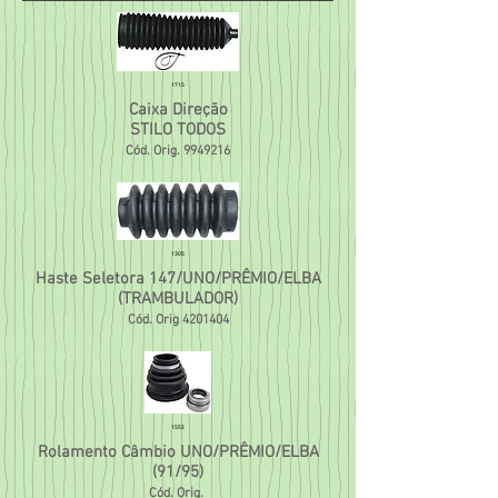
1715
Caixa Direção
STILO TODOS
Cód. Orig.
9949216
1305
Haste Seletora 147/UNO/PRÊMIO/ELBA
(TRAMBULADOR)
Cód. Orig
4201404
1552
Rolamento Câmbio UNO/PRÊMIO/ELBA
(91/95)
Cód. Orig.