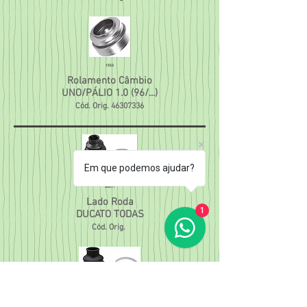
1553
Rolamento Câmbio
UNO/PÁLIO 1.0 (96/...)
Cód. Orig.
46307336
Em que podemos ajudar?
50077
Lado Roda
1
DUCATO TODAS
Cód. Orig.
50078