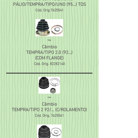
PÁLIO/TEMPRA/TIPO/UNO (95...) TDS
Cód. Orig
7625541
1504
Câmbio
TEMPRA/TIPO 2.0 (92...)
(COM FLANGE)
Cód. Orig.
82282140
1594
Câmbio
TEMPRA/TIPO 2 92/... (C/ROLAMENTO)
Cód. Orig.
7625541