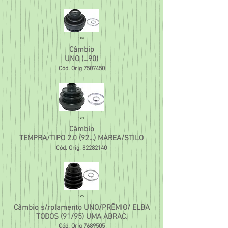
1256
Câmbio
UNO (...90)
Cód. Orig
7507450
1276
Câmbio
TEMPRA/TIPO 2.0 (92...) MAREA/STILO
Cód. Orig.
82282140
1299
Câmbio s/rolamento UNO/PRÊMIO/ ELBA
TODOS (91/95) UMA ABRAC.
Cód. Orig
7689505