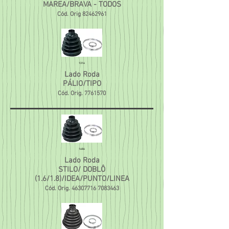
MAREA/BRAVA - TODOS
Cód. Orig
82462961
1316
Lado Roda
PÁLIO/TIPO
Cód. Orig.
7761570
1686
Lado Roda
STILO/ DOBLÔ
(1.6/1.8)/IDEA/PUNTO/LINEA
Cód. Orig.
46307716 7083463