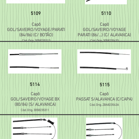
5109
5110
Capô
Capô
GOL/SAVEIRO/VOYAGE/PARATI
GOL/SAVEIRO/VOYAGE
(84/86) (C/ BOTÃO)
PARATI (86/...) (C/ ALAVANCA)
Cód. Orig. 3058235313
Cód. Orig. 3058235433
5114
5115
Capô
Capô
GOL/SAVEIRO/VOYAGE BX
PASSAT S/ALAVANCA (C/CAPA)
(80/84) (S/ ALAVANCA)
Cód. Orig. ZBA823543A
Cód. Orig. 3058235311