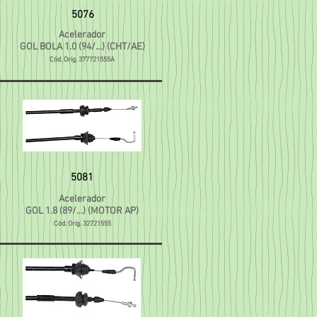
5076
Acelerador
GOL BOLA 1.0 (94/...) (CHT/AE)
Cód. Orig. 377721555A
5081
Acelerador
GOL 1.8 (89/...) (MOTOR AP)
Cód. Orig. 32721555