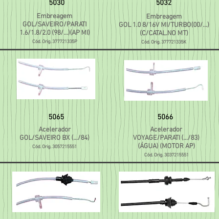
5030
5032
Embreagem
Embreagem
GOL/SAVEIRO/PARATI
GOL 1.0 8/16V MI/TURBO(00/...)
1.6/1.8/2.0 (98/...)(AP MI)
(C/CATAL.NO MT)
Cód. Orig. 377721335P
Cód. Orig. 377721335K
5065
5066
Acelerador
Acelerador
GOL/SAVEIRO BX (.../84)
VOYAGE/PARATI (.../83)
(ÁGUA) (MOTOR AP)
Cód. Orig. 3057215551
Cód. Orig. 3037215551