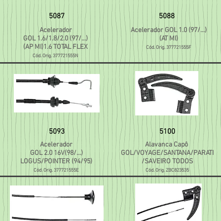
5087
5088
Acelerador
Acelerador GOL 1.0 (97/...)
GOL 1.6/1.8/2.0 (97/...)
(AT MI)
(AP MI)1.6 TOTAL FLEX
Cód. Orig. 377721555F
Cód. Orig. 377721555N
5093
5100
Acelerador
Alavanca Capô
GOL 2.0 16V(
98/...)
GOL/VOYAGE/SANTANA/PARATI
LOGUS/POINTER (94/95)
/SAVEIRO TODOS
Cód. Orig. 377721555E
Cód. Orig. ZBC823535