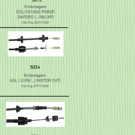
5013
Embreagem
GOL/VOYAGE/PARATI
SAVEIRO (.../86) (AP)
Cód. Orig. 3037213351
5024
Embreagem
GOL 1.0 (95/...) (MOTOR CHT)
Cód. Orig. 377721335A