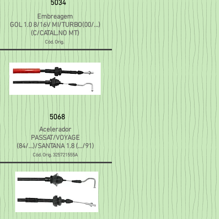
5034
Embreagem
GOL 1.0 8/16V MI/TURBO(00/...)
(C/CATAL.NO MT)
Cód. Orig.
5068
Acelerador
PASSAT/VOYAGE
(84/...)/SANTANA 1.8 (.../91)
Cód. Orig. 325721555A