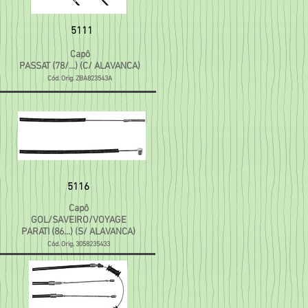
5111
Capô
PASSAT (78/...) (C/ ALAVANCA)
Cód. Orig. ZBA823543A
5116
Capô
GOL/SAVEIRO/VOYAGE
PARATI (86...) (S/ ALAVANCA)
Cód. Orig. 3058235433