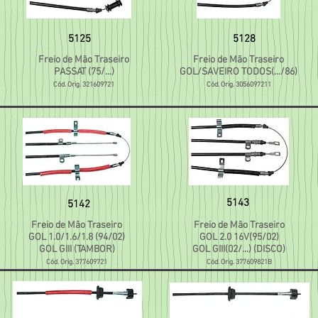
5125
5128
Freio de Mão Traseiro
Freio de Mão Traseiro
PASSAT (75/...)
GOL/SAVEIRO TODOS(.../86)
Cód. Orig. 321609721
Cód. Orig. 3056097211
5143
5142
Freio de Mão Traseiro
Freio de Mão Traseiro
GOL 1.0/1.6/1.8 (94/02)
GOL 2.0 16V(95/02)
GOL GIII (TAMBOR)
GOL GIII(02/...) (DISCO)
Cód. Orig. 377609721
Cód. Orig. 377609821B