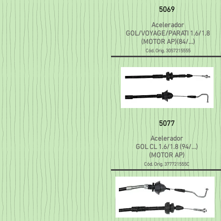
5069
Acelerador
GOL/VOYAGE/PARATI 1.6/1.8
(MOTOR AP)(84/...)
Cód. Orig. 3057215555
5077
Acelerador
GOL CL 1.6/1.8 (94/...)
(MOTOR AP)
Cód. Orig. 377721555C