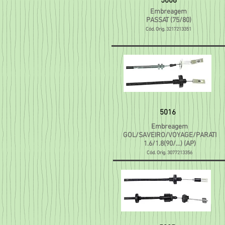
5008
Embreagem
PASSAT (75/80)
Cód. Orig. 3217213351
5016
Embreagem
GOL/SAVEIRO/VOYAGE/PARATI
1.6/1.8(90/...) (AP)
Cód. Orig. 3077213356