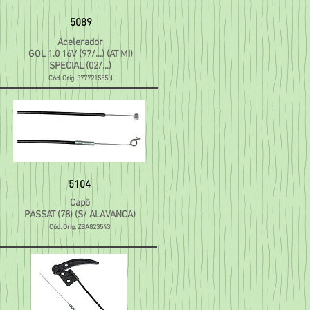
5089
Acelerador
GOL 1.0 16V (97/...) (AT MI)
SPECIAL (02/...)
Cód. Orig. 377721555H
5104
Capô
PASSAT (78) (S/ ALAVANCA)
Cód. Orig. ZBA823543