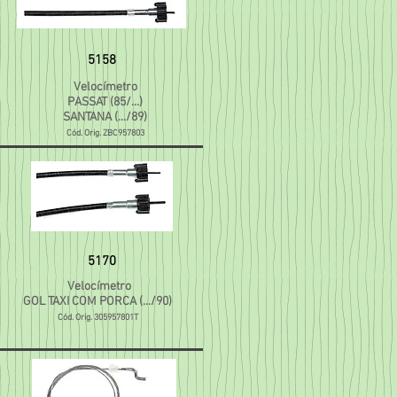
5158
Velocímetro
PASSAT (85/...)
SANTANA (.../89)
Cód. Orig. ZBC957803
5170
Velocímetro
GOL TAXI COM PORCA (.../90)
Cód. Orig. 305957801T