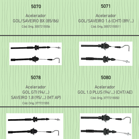
5071
5070
Acelerador
Acelerador
GOL/SAVEIRO BX (85/86)
GOL/SAVEIRO 1.6 (CHT) (89/...)
Cód. Orig. 3057215556
Cód. Orig. 30572155511
5078
5080
Acelerador
Acelerador
GOL GTI (94/...)
GOL 1.0 PLUS (94/...) (CHT/AE)
SAVEIRO 1.8 (95/...) (MT AP)
Cód. Orig. 377721555D
Cód. Orig. 377721555