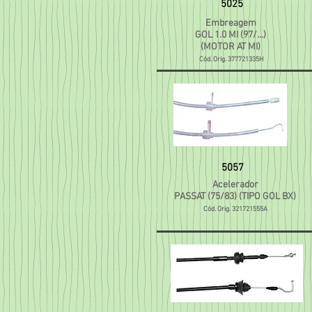
5025
Embreagem
GOL 1.0 MI (97/...)
(MOTOR AT MI)
Cód. Orig. 377721335H
5057
Acelerador
PASSAT (75/83) (TIPO GOL BX)
Cód. Orig. 321721555A