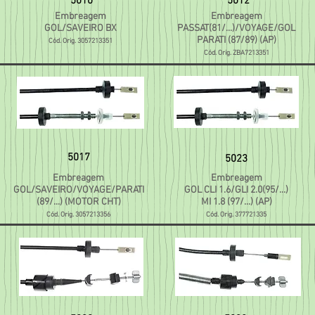
5010
5012
Embreagem
Embreagem
GOL/SAVEIRO BX
PASSAT(81/...)/VOYAGE/GOL
PARATI (87/89) (AP)
Cód. Orig. 3057213351
Cód. Orig. ZBA7213351
5017
5023
Embreagem
Embreagem
GOL/SAVEIRO/VOYAGE/PARATI
GOL CLI 1.6/GLI 2.0(95/...)
(89/...) (MOTOR CHT)
MI 1.8 (97/...) (AP)
Cód. Orig. 3057213356
Cód. Orig. 377721335