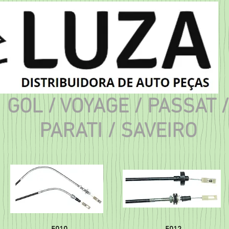
GOL / VOYAGE / PASSAT /
PARATI / SAVEIRO