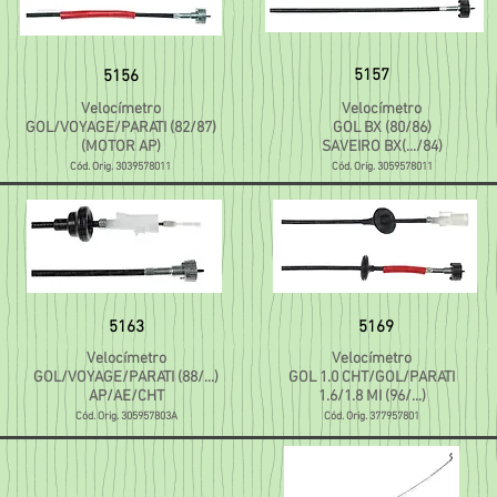
5157
5156
Velocímetro
Velocímetro
GOL/VOYAGE/PARATI (82/87)
GOL BX (80/86)
(MOTOR AP)
SAVEIRO BX(.../84)
Cód. Orig. 3039578011
Cód. Orig. 3059578011
5163
5169
Velocímetro
Velocímetro
GOL/VOYAGE/PARATI (88/...)
GOL 1.0 CHT/GOL/PARATI
AP/AE/CHT
1.6/1.8 MI (96/...)
Cód. Orig. 305957803A
Cód. Orig. 377957801