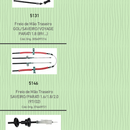
5131
Freio de Mão Traseiro
GOL/SAVEIRO/VOYAGE
PARATI 1.8 (89/...)
Cód. Orig. 3056097216
5146
Freio de Mão Traseiro
SAVEIRO/PARATI 1.6/1.8/2.0
(97/02)
Cód. Orig. 376609721