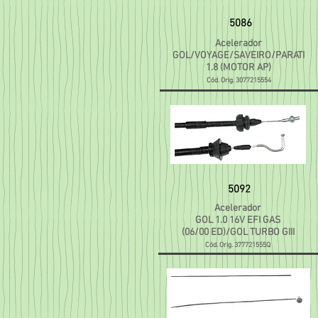
5086
Acelerador
GOL/VOYAGE/SAVEIRO/PARATI
1.8 (MOTOR AP)
Cód. Orig. 3077215554
5092
Acelerador
GOL 1.0 16V EFI GAS
(06/00
ED)/GOL TURBO GIII
C
ód. Orig. 377721555Q