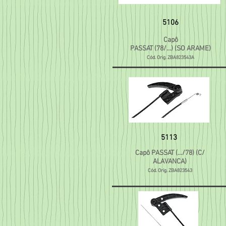
5106
Capô
PASSAT (78/...) (SO ARAME)
Cód. Orig. ZBA823543A
5113
Capô PASSAT (.../78) (C/
ALAVANCA)
Cód. Orig. ZBA823543