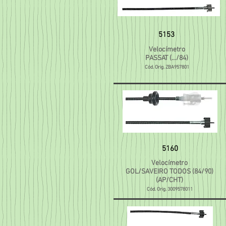
5153
Velocímetro
PASSAT (.../84)
Cód. Orig. ZBA957801
5160
Velocímetro
GOL/SAVEIRO TODOS (84/90)
(AP/CHT)
Cód. Orig. 3009578011