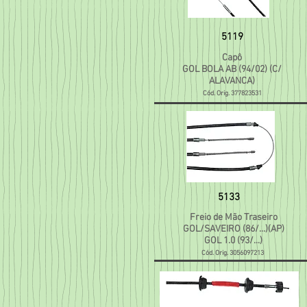
5119
Capô
GOL BOLA AB (94/02) (C/
ALAVANCA)
Cód. Orig. 377823531
5133
Freio de Mão Traseiro
GOL/SAVEIRO (86/...)(AP)
GOL 1.0 (93/...)
Cód. Orig. 3056097213