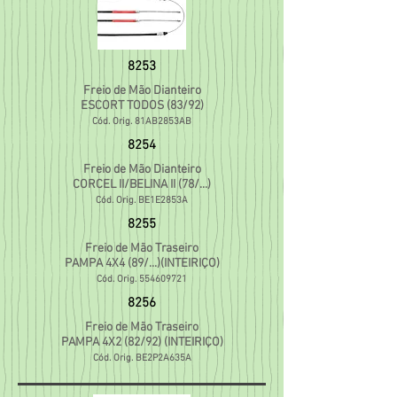
8253
Freio de Mão Dianteiro
ESCORT TODOS (83/92)
Cód. Orig. 81AB2853AB
8254
Freio de Mão Dianteiro
CORCEL II/BELINA II (78/...)
Cód. Orig. BE1E2853A
8255
Freio de Mão Traseiro
PAMPA 4X4 (89/...)(INTEIRIÇO)
Cód. Orig.
554609721
8256
Freio de Mão Traseiro
PAMPA 4X2 (82/92) (INTEIRIÇO)
Cód. Orig. BE2P2A635A