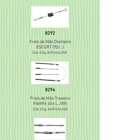
8292
Freio de Mão Dianteiro
ESCORT (92/...)
Cód. Orig. 84PU2A635B
8294
Freio de Mão Traseiro
PAMPA 4X4 (.../89)
Cód. Orig. 84PU2A635B