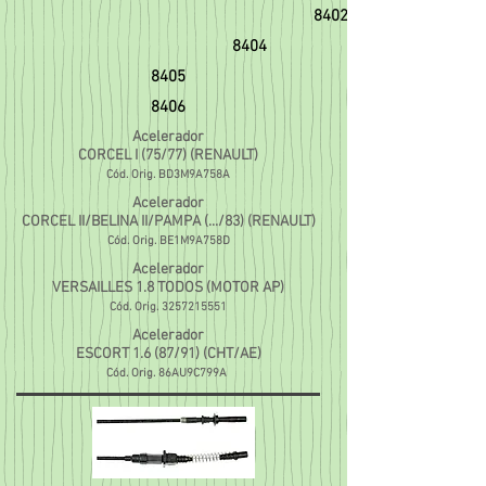
8402
8404
8405
8406
Acelerador
CORCEL I (75/77) (RENAULT)
Cód. Orig. BD3M9A758A
Acelerador
CORCEL II/BELINA II/PAMPA (.../83) (RENAULT)
Cód. Orig. BE1M9A758D
Acelerador
VERSAILLES 1.8 TODOS (MOTOR AP)
Cód. Orig.
3257215551
Acelerador
ESCORT 1.6 (87/91) (CHT/AE)
Cód. Orig. 86AU9C799A