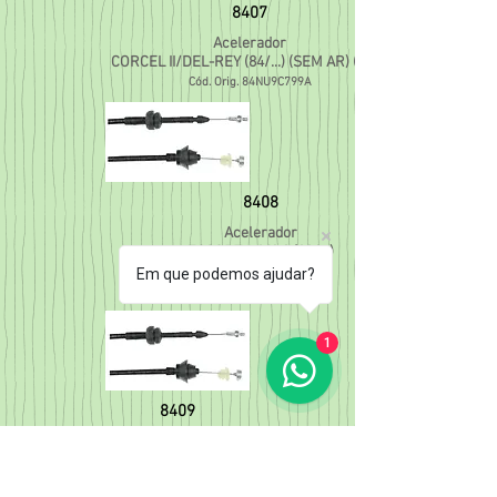
8407
Acelerador
CORCEL II/DEL-REY (84/...) (SEM AR) (CHT)
Cód. Orig. 84NU9C799A
8408
Acelerador
ESCORT 1.8/2.0 (93/...)
(MOTOR AP)
Em que podemos ajudar?
Cód. Orig.
547721555
1
8409
Acelerador
ESCORT 1.6 TODOS (93/...) (CARBURADOR)
(CHT)