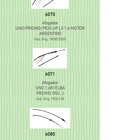
6070
Afogador
UNO/PREMIO/PICK-UP LX 1.6 MOTOR
ARGENTINO
Cód. Orig.
189872505
6071
Afogador
UNO 1.6R/ELBA
PREMIO (90/...)
Cód. Orig.
7520135
6080