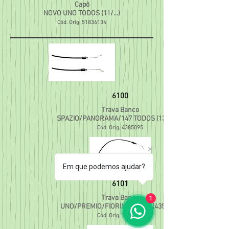
Capô
NOVO UNO TODOS (11/...)
Cód. Orig.
51836134
6100
Trava Banco
SPAZIO/PANORAMA/147 TODOS (132 M
Cód. Orig.
4385095
Em que podemos ajudar?
6101
1
Trava Banco
UNO/PREMIO/FIORINO (89/...) (435 MM)
Cód. Orig.
7532820