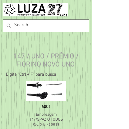
147 / UNO / PRÊMIO /
FIORINO NOVO UNO
Digite "Ctrl + F" para busca
6001
Embreagem
147/SPAZIO TODOS
Cód. Orig.
4358923