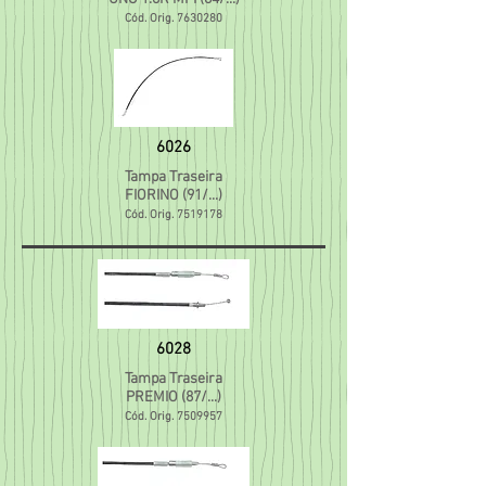
Cód. Orig.
7630280
6026
Tampa Traseira
FIORI
NO (91/...)
Cód. Orig.
7519178
6028
Tampa Traseira
PREMIO (87/...)
Cód. Orig.
7509957