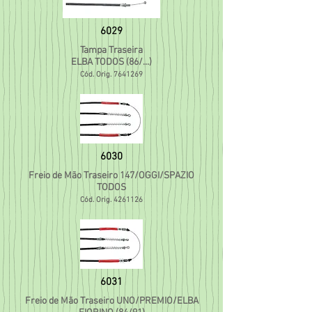
6029
Tampa Traseira
ELBA TODOS (86/...)
Cód. Orig.
7641269
6030
Freio de Mão Traseiro 147/OGGI/SPAZIO
TODOS
Cód. Orig.
4261126
6031
Freio de Mão Traseiro UNO/PR
EMIO/ELBA