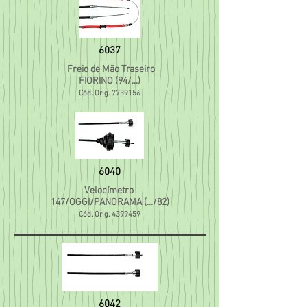
6037
Freio de Mão Traseiro
FIORINO (94/...)
Cód. Orig.
7739156
6040
Velocímetro
147/OGGI/PANORAMA (.../82)
Cód. Orig.
4399459
6042