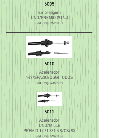
6005
Embreagem
UNO/PREMIO (91/...)
Cód. Orig.
7520132
6010
Acelerador
147/SPAZIO/OGGI TODOS
Cód. Orig.
4359989
6011
Acelerador
UNO/MILLE
PREMIO 1.0/1.3/1.5 S/CS/SX
Cód. Orig.
5963186