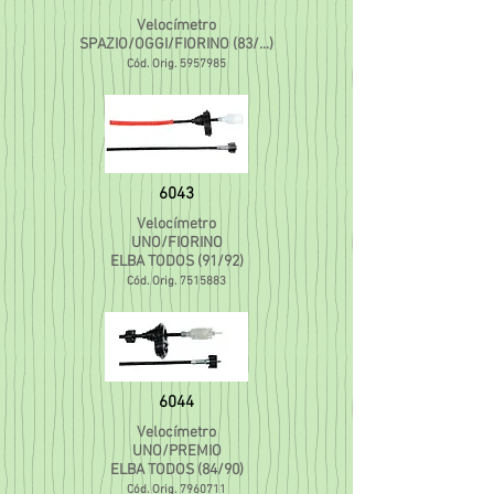
Velocímetro
SPAZIO/OGGI/FIORINO (83/...)
Cód. Orig.
5957985
6043
Velocímetro
UNO/FIORINO
ELBA TODOS (91/92)
Cód. Orig.
7515883
6044
Velocímetro
UNO/PREMIO
ELBA TODOS (84/90)
Cód. Orig.
7960711