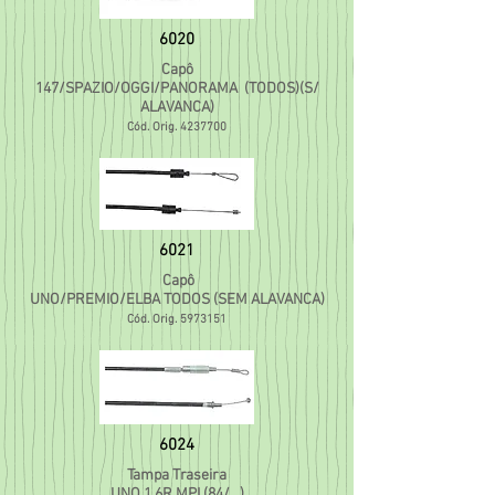
6020
Capô
147/SPAZIO/OGGI/PANORAMA (TODOS)(S/
ALAVANCA)
Cód. Orig.
4237700
6021
Capô
UNO/PREMIO/ELBA TODOS (SEM ALAVANCA)
Cód. Orig.
5973151
6024
Tampa Traseira
UNO 1.6R MPI (84/..
.)