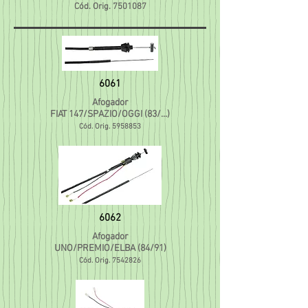
Cód. Orig.
7501087
6061
Afogador
FIAT 147/SPAZIO/OGGI (83/...)
Cód. Orig.
5958853
6062
Afogador
UNO/PREMIO/ELBA (84/91)
Cód. Orig.
7542826