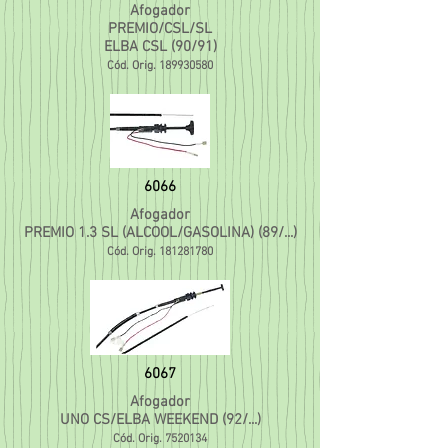
Afogador
PREMIO/CSL/SL
ELBA CSL (9
0/91)
Cód. Orig.
189930580
6066
Afogador
PREMIO 1.3 SL (ALCOOL/GASOLINA) (89/...)
Cód. Orig.
181281780
6067
Afogador
UNO CS/ELBA
WEEKEND (92/...)
Cód. Orig. 75201
34