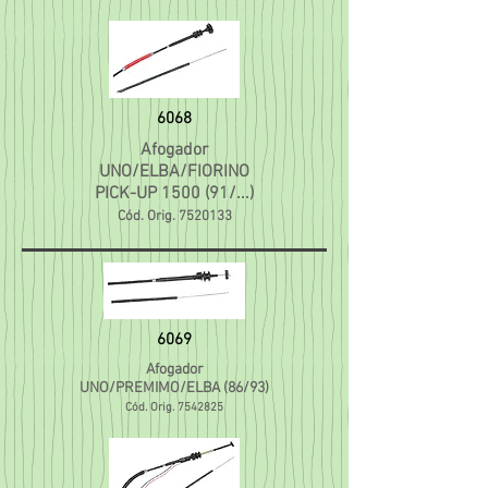
6068
Afogador
UNO/ELBA/FIORINO
PICK-UP 150
0 (91/...)
Cód. Orig.
7520133
6069
Afogador
UNO/PREMIMO/ELBA (86/93)
Cód. Orig.
7542825