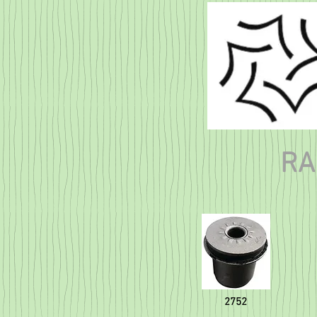
RA
2752