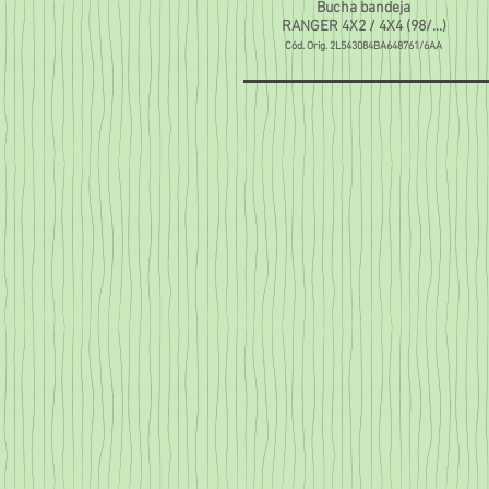
Bucha bandeja
RANGER 4X2 / 4X4 (98/...)
Cód. Orig. 2L543084BA648761/6AA