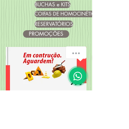
BUCHAS e KITS
COIFAS DE HOMOCINÉTICA
RESERVATÓRIOS
PROMOÇÕES
Loja Barreiro:
Rua Venâncio Correia, 120 - Barreiro
CEP
30.640-300
e-mail:
comercialluza@gmail.com