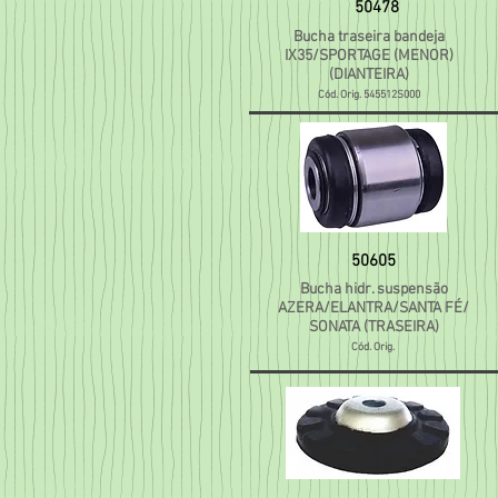
50478
Bucha traseira bandeja
IX35/SPORTAGE (MENOR)
(DIANTEIRA)
Cód. Orig. 545512S000
50605
Bucha hidr. suspensão
AZERA/ELANTRA/SANTA FÉ/
SONATA (TRASEIRA)
Cód. Orig.