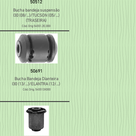
50512
Bucha bandeja suspensão
I30 (08/...)/TUCSON (05/...)
(TRASEIRA)
Cód. Orig 54551.2E.000
50691
Bucha Bandeja Dianteira
I30 (13/...)/ELANTRA (12/...)
Cód. Orig. 545513X000