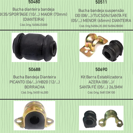
50480
50511
Bucha dianteira bandeja
Bucha bandeja suspensão
IX35/SPORTAGE (10/...) MAIOR (70mm)
I30 (08/...)/TUCSON/SANTA FE
(DIANTEIRA)
(05/...) MENOR (65mm) DIANTEIRA
Cód. Orig. 545842S000
Cód. Orig 54584.2E.000 545842B000
50688
50690
Bucha Bandeja Dianteira
Kit Barra Estabilizadora
PICANTO (06/...)/HB20 (12/...)
AZERA (08/...)/
BORRACHA
SANTA FÉ (05/...) 26,5MM
Cód. Orig. 545514L000
Cód. Orig. 548133K100