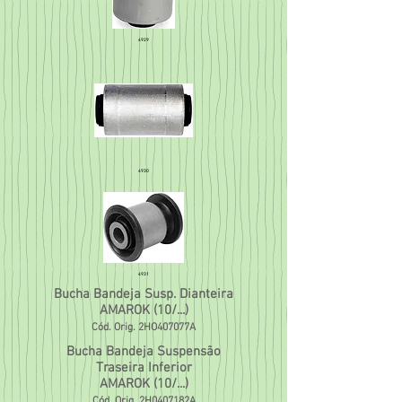
4929
4930
4931
Bucha Bandeja Susp. Dianteira
AMAROK (10/...)
Cód. Orig.
2HO407077A
Bucha Bandeja Suspensão
Traseira Inferior
AMAROK (10/...)
Cód. Orig.
2H0407182A