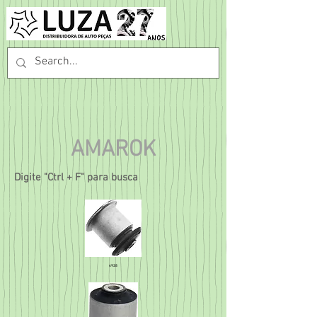
AMAROK
Digite "Ctrl + F" para busca
4928