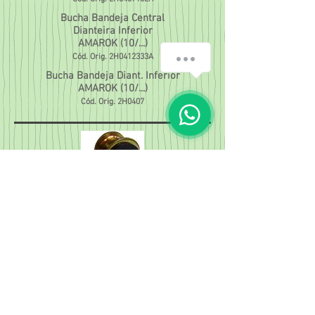
Bucha Bandeja Central
Dianteira Inferior
AMAROK (10/...)
Cód. Orig.
2H0412333A
Bucha Bandeja Diant. Inferior
AMAROK (10/...)
Cód. Orig.
2H0407
4932
Kit Barra Estabilizadora
AMAROK (10/...)
Cód. Orig.
2H0411313B
Loja Barreiro:
Rua Venâncio Correia, 120 - Barreiro