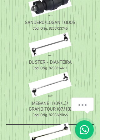
50417
SANDERO/LOGAN TODOS
Cód. Orig.
8200723745
50522
DUSTER - DIANTEIRA
Cód. Orig.
8200814411
50527
Em que podemos ajudar?
MEGANE II (09/...)/
GRAND TOUR (07/13)
Cód. Orig.
8200669066