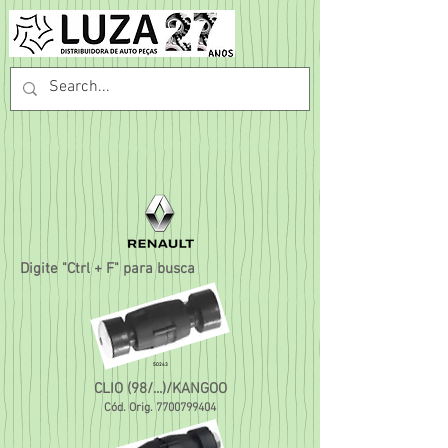
Digite "Ctrl + F" para busca
50243
CLIO (98/...)/KANGOO
Cód. Orig.
7700799404