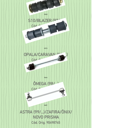
3565
S10/BLAZER (97/...)
Cód. Orig.
93258747
3572
OPALA/CARAVAN (91/...)
Cód. Orig.
52286743
3664
ÔMEGA (98/...)
Cód. Orig.
92036511
3681
ASTRA (99/...)/ZAFIRA/ÔNIX/
NOVO PRISMA
Cód. Orig.
90498745