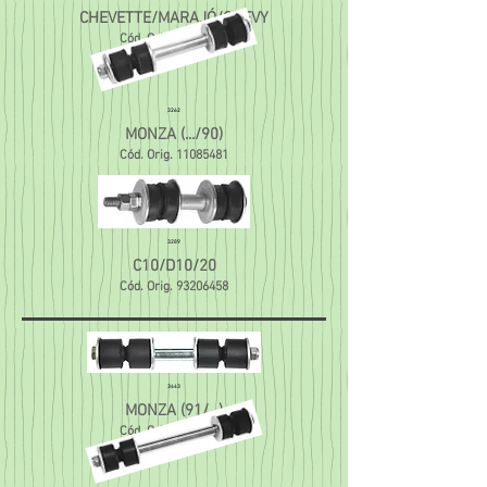
CHEVETTE/MARAJÓ/CHEVY
Cód. Orig.
93201779
3262
MONZA (.../90)
Cód. Orig.
11085481
3289
C10/D10/20
Cód. Orig.
93206458
3443
MONZA (91/...)
Cód. Orig.
11085491