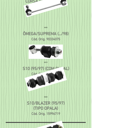
CORSA (97/...)/MERIVA
Cód. Orig.
90496116
3455
ÔMEGA/SUPREMA (.../98)
Cód. Orig.
90334075
3519
S10 (95/97) (COM OLHAL)
Cód. Orig.
93231273
3520
S10/BLAZER (95/97)
(TIPO OPALA)
Cód. Orig.
15996719