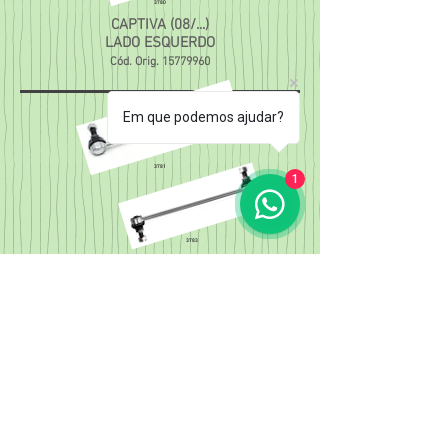
3780
CAPTIVA (08/...)
LADO ESQUERDO
Cód. Orig.
15779960
Em que podemos ajudar?
3781
1
3783
3807
3808
CAPTIVA (08/...) LADO DIREITO