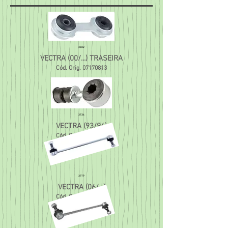
3682
VECTRA (00/...) TRASEIRA
Cód. Orig.
07170813
3734
VECTRA (93/94)
Cód. Orig.
90278579
3779
VECTRA (06/...)
Cód. Orig.
93358092