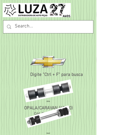
Digite "Ctrl + F" para busca
3224
OPALA/CARAVAN (69/90)
Cód. Orig.
5140197
3249