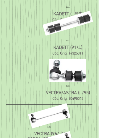
3444
KADETT (.../90)
Cód. Orig.
11087511
3445
KADETT (91/...)
Cód. Orig.
14325311
3453
VECTRA/ASTRA (.../95)
Cód. Orig.
90495045
3454
VECTRA (96/...)/