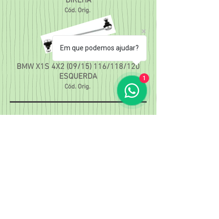
DIREITA
Cód. Orig.
Em que podemos ajudar?
50592
BMW X1S 4X2 (09/15) 116/118/120
ESQUERDA
1
Cód. Orig.
Loja Barreiro:
Rua Venâncio Correia, 120 - Barreiro
CEP
30.640-300
e-mail:
comercialluza@gmail.com
Tel.
(31) 3786-6319
/
3317-3390
Loja Rio Branco
Rua Crisanto Muniz, 340 - Rio Branco
CEP
31.535-450
e-mail:
vendasluza@hotmail.com
Tel.
(31) 3452-8723