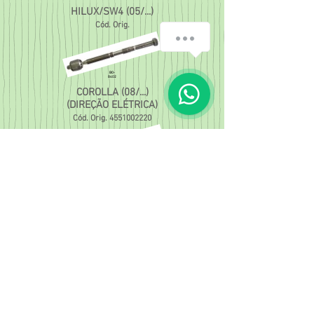
HILUX/SW4 (05/...)
Cód. Orig.
BO-
8402
COROLLA (08/...)
(DIREÇÃO ELÉTRICA)
Cód. Orig.
4551002220
BO-
8550
ETIOS (12/...)
Cód. Orig.
Loja Barreiro:
Rua Venâncio Correia, 120 - Barreiro
CEP
30.640-300
e-mail:
comercialluza@gmail.com