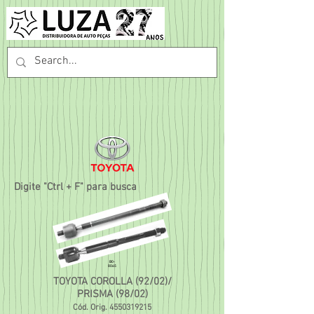
Digite "Ctrl + F" para busca
B0-
8065
TOYOTA COROLLA (92/02)/
PRISMA (98/02)
Cód. Orig.
4550319215