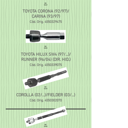
BO-
8069
TOYOTA CORONA (92/97)/
CARINA (93/97)
Cód. Orig.
4550329475
BO-
8085
TOYOTA HILUX SW4 (97/...)/
RUNNER (96/04) (DIR. HID.)
Cód. Orig.
4550339075
B0-
8205
COROLLA (02/...)/FIELDER (03/...)
Cód. Orig.
4550302070
BO-
8285