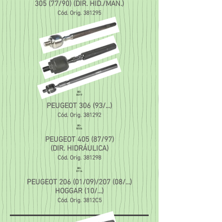
305 (77/90) (DIR. HID./MAN.)
Cód. Orig. 381295
BO-
8019
PEUGEOT 306 (93/...)
Cód. Orig. 381292
B0-
8026
PEUGEOT 405 (87/97)
(DIR. HIDRÁULICA)
Cód. Orig. 381298
BO-
8116
PEUGEOT 206 (01/09)/207 (08/...)
HOGGAR (10/...)
Cód. Orig. 3812C5