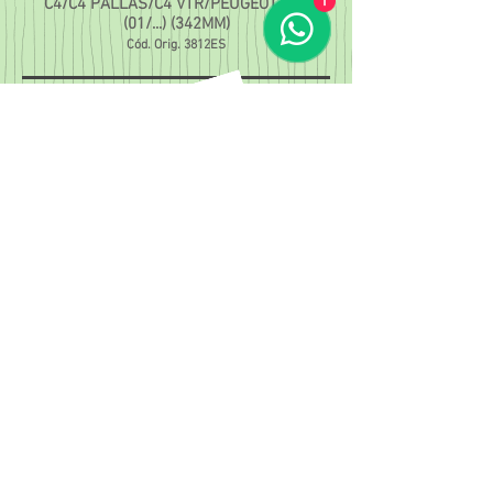
1
C4/C4 PALLAS/C4 VTR/PEUGEOT 307
(01/...) (342MM)
Cód. Orig. 3812ES
BO-
8470
C4 (09/...)/308/408 (11/...)/
3008 (09/...)
Cód. Orig. 3812F6
BO-
8543
C3 (13/...) SISTEMA ELÉTRICO
Cód. Orig. 3812F6
Loja Barreiro:
Rua Venâncio Correia, 120 - Barreiro
CEP
30.640-300