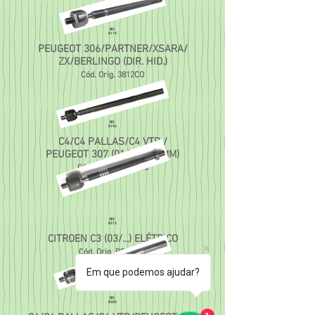
BO-
8119
PEUGEOT 306/PARTNER/XSARA/
ZX/BERLINGO (DIR. HID.)
Cód. Orig. 3812CO
BO-
8196
C4/C4 PALLAS/C4 VTR /
PEUGEOT 307 (01/...) (324MM)
Cód. Orig. 1K411315
BO-
8212
CITROEN C3 (03/...) ELÉTRICO
Cód. Orig. BRD2147
Em que podemos ajudar?
BO-
8305