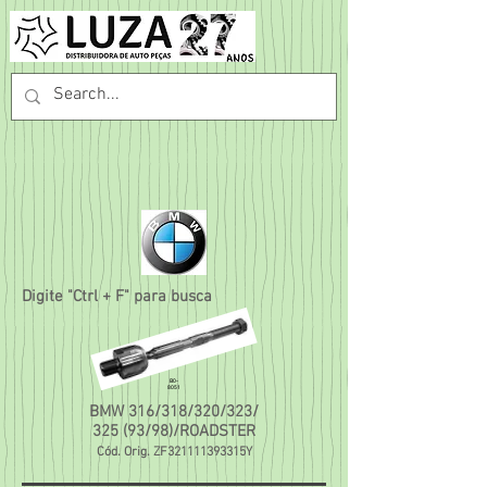
Digite "Ctrl + F" para busca
B0-
8051
BMW 316/318/320/323/
325 (93/98)/ROADSTER
Cód. Orig. ZF321111393315Y