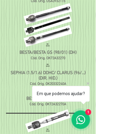
Cód. Orig. OSA3932115
B0-
8035
BESTA/BESTA GS (98/01) (DH)
Cód. Orig. OK72A32270
BO-
8039
SEPHIA (1.5/1.6) DOHC/ CLARUS (96/...)
(DIR. HID.)
Cód. Orig. OK20332240A
BO-
Em que podemos ajudar?
8109
BESTA GS (01/05) (DH)
Cód. Orig. OK72A32270A
1
B0-
8530